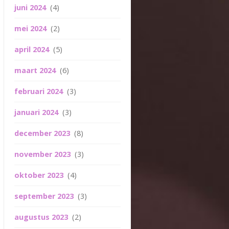
juni 2024
(4)
mei 2024
(2)
april 2024
(5)
maart 2024
(6)
februari 2024
(3)
januari 2024
(3)
december 2023
(8)
november 2023
(3)
oktober 2023
(4)
september 2023
(3)
augustus 2023
(2)