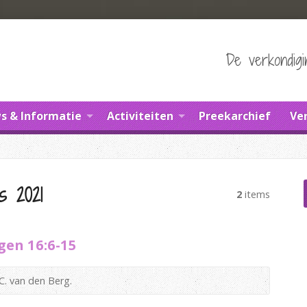
De verkondig
s & Informatie
Activiteiten
Preekarchief
Ve
s 2021
2
items
gen 16:6-15
C. van den Berg.