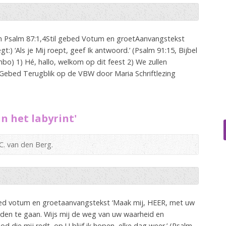
 Psalm 87:1,4Stil gebed Votum en groetAanvangstekst
) ‘Als je Mij roept, geef Ik antwoord.’ (Psalm 91:15, Bijbel
o) 1) Hé, hallo, welkom op dit feest 2) We zullen
Gebed Terugblik op de VBW door Maria Schriftlezing
n het labyrint'
C. van den Berg.
bed votum en groetaanvangstekst ‘Maak mij, HEER, met uw
den te gaan. Wijs mij de weg van uw waarheid en
d die mij redt, op U blijf ik hopen, elke dag weer.’ (Psalm