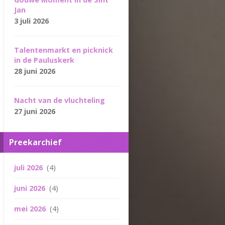
Jan
3 juli 2026
Talentenmarkt en picknick
in de Pauluskerk
28 juni 2026
Nacht van de vluchteling
27 juni 2026
Preekarchief
juli 2026
(4)
juni 2026
(4)
mei 2026
(4)