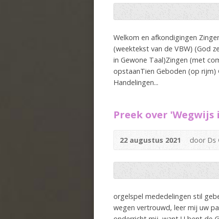
Welkom en afkondigingen Zingen
(weektekst van de VBW) (God zegt:
in Gewone Taal)Zingen (met comb
opstaanTien Geboden (op rijm) 
Handelingen...
Preek over 'Wegwijs i
22 augustus 2021
door Ds 
orgelspel mededelingen stil ge
wegen vertrouwd, leer mij uw pa
onderricht mij, want U bent de Go