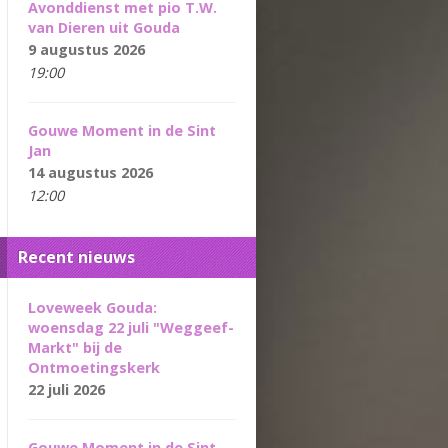
Avonddienst met pio T.W.
van Dieren uit Gouda
9 augustus 2026
19:00
Gouwe Moment in de Sint
Jan
14 augustus 2026
12:00
Recent nieuws
Loveweek Gouda:
woensdag 22 juli "Weggeef-
Markt" bij de
Ontmoetingskerk
22 juli 2026
Gouwe Moment in de Sint