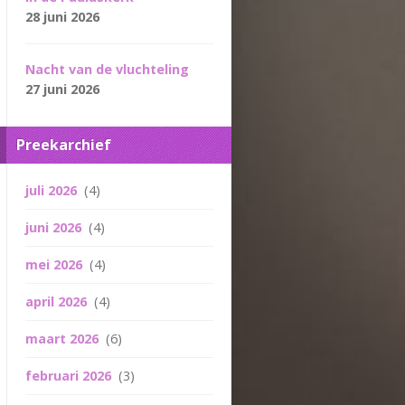
28 juni 2026
Nacht van de vluchteling
27 juni 2026
Preekarchief
juli 2026
(4)
juni 2026
(4)
mei 2026
(4)
april 2026
(4)
maart 2026
(6)
februari 2026
(3)