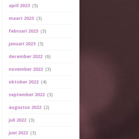
april 2023
(5)
maart 2023
(3)
februari 2023
(3)
januari 2023
(5)
december 2022
(6)
november 2022
(3)
oktober 2022
(4)
september 2022
(3)
augustus 2022
(2)
juli 2022
(3)
juni 2022
(3)