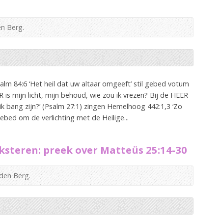
en Berg.
lm 84:6 ‘Het heil dat uw altaar omgeeft’ stil gebed votum
is mijn licht, mijn behoud, wie zou ik vrezen? Bij de HEER
u ik bang zijn?’ (Psalm 27:1) zingen Hemelhoog 442:1,3 ‘Zo
’ gebed om de verlichting met de Heilige...
ksteren: preek over Matteüs 25:14-30
 den Berg.