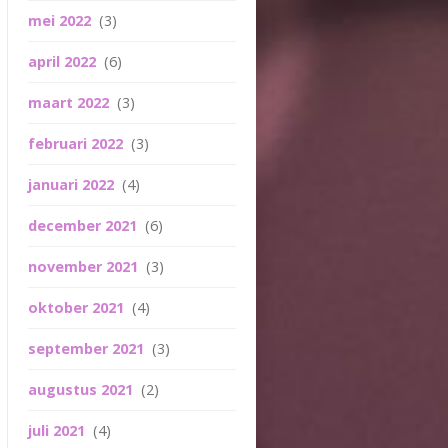
mei 2022
(3)
april 2022
(6)
maart 2022
(3)
februari 2022
(3)
januari 2022
(4)
december 2021
(6)
november 2021
(3)
oktober 2021
(4)
september 2021
(3)
augustus 2021
(2)
juli 2021
(4)