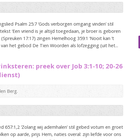
slied Psalm 25:7 ‘Gods verborgen omgang vinden’ stil
st ‘Een vriend is je altijd toegedaan, je broer is geboren
’ (Spreuken 17:17) zingen Hemelhoog 359:1 ‘Nooit kan ’t
g van het gebod De Tien Woorden als lofzegging (uit het...
nksteren: preek over Job 3:1-10; 20-26
dienst)
den Berg.
d 657:1,2 ‘Zolang wij ademhalen’ stil gebed votum en groet
ken op aarde, prijs Hem, naties overal: zijn liefde voor ons