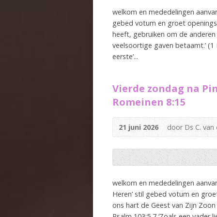
welkom en mededelingen aanvangs
gebed votum en groet openingste
heeft, gebruiken om de anderen
veelsoortige gaven betaamt.’ (1 
eerste’...
Vierde zondag na Pin
Romeinen 8:15
21 juni 2026
door Ds C. van
welkom en mededelingen aanvang
Heren’ stil gebed votum en groe
ons hart de Geest van Zijn Zoon 
Psalm 103:5,7 ‘Zoals een vader lie