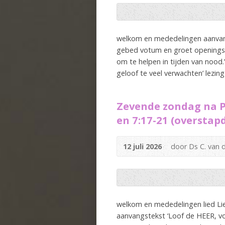
welkom en mededelingen aanvang
gebed votum en groet openingstek
om te helpen in tijden van nood.
geloof te veel verwachten’ lezin
Zevende zondag na Pi
en 7:17-21 (overstap
12 juli 2026
door Ds C. van 
welkom en mededelingen lied Lie
aanvangstekst ‘Loof de HEER, vol