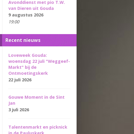
Avonddienst met pio T.W.
van Dieren uit Gouda
9 augustus 2026
19:00
Recent nieuws
Loveweek Gouda:
woensdag 22 juli "Weggeef-
Markt" bij de
Ontmoetingskerk
22 juli 2026
Gouwe Moment in de Sint
Jan
3 juli 2026
Talentenmarkt en picknick
in de Pauluskerk