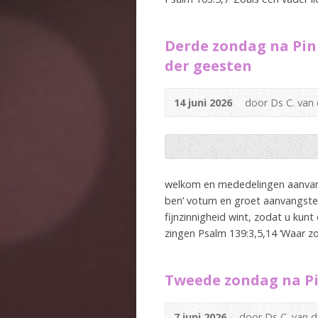
Derde zondag na Pin
der geesten
14 juni 2026
door Ds C. van
welkom en mededelingen aanvangsl
ben’ votum en groet aanvangsteks
fijnzinnigheid wint, zodat u kun
zingen Psalm 139:3,5,14 ‘Waar zo
Tweede zondag na Pi
7 juni 2026
door Ds C. van d