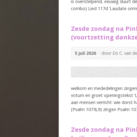
is overstelpend, eeuwig duurt de
combo) Lied 117d ‘Laudate omnes
Zesde zondag na Pink
(voortzetting dankz
5 juli 2026
door Ds C. van d
welkom en mededelingen zingen 
votum en groet openingstekst ‘L
aan mensen verricht: wie dorst ha
(Psalm 107:8,9) zingen Psalm 107
Zesde zondag na Pink