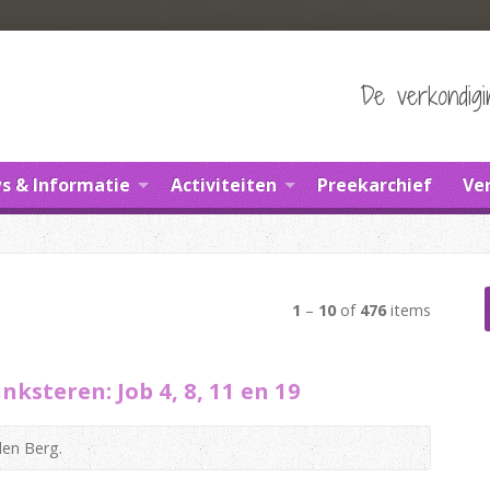
De verkondig
s & Informatie
Activiteiten
Preekarchief
Ve
1
–
10
of
476
items
ksteren: Job 4, 8, 11 en 19
den Berg.