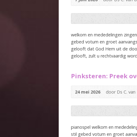
welkom en mededelingen zingen Ps
gebed votum en groet aanvangste
gelooft dat God Hem uit de dood
gelooft, zult u rechtvaardig word
Pinksteren: Preek ove
24 mei 2026
door Ds C. van
pianospel welkom en mededeling
stil gebed votum en groet aanvan