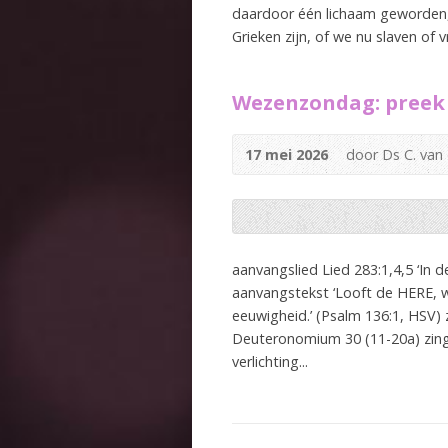
daardoor één lichaam geworden, 
Grieken zijn, of we nu slaven of v
Wezenzondag: preek 
17 mei 2026
door Ds C. van
aanvangslied Lied 283:1,4,5 ‘In 
aanvangstekst ‘Looft de HERE, wa
eeuwigheid.’ (Psalm 136:1, HSV) 
Deuteronomium 30 (11-20a) zinge
verlichting...