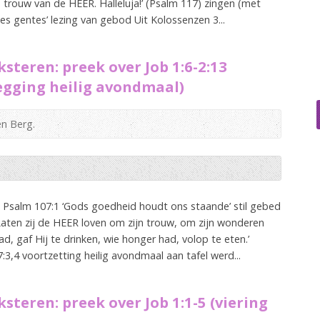
 trouw van de HEER. Halleluja!’ (Psalm 117) zingen (met
 gentes’ lezing van gebod Uit Kolossenzen 3...
steren: preek over Job 1:6-2:13
egging heilig avondmaal)
en Berg.
Psalm 107:1 ‘Gods goedheid houdt ons staande’ stil gebed
aten zij de HEER loven om zijn trouw, om zijn wonderen
d, gaf Hij te drinken, wie honger had, volop te eten.’
:3,4 voortzetting heilig avondmaal aan tafel werd...
steren: preek over Job 1:1-5 (viering