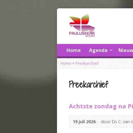
Home
Agenda
Nieuw
Home
>
Preekarchief
Preekarchief
Achtste zondag na Pin
19 juli 2026
door Ds C. van 