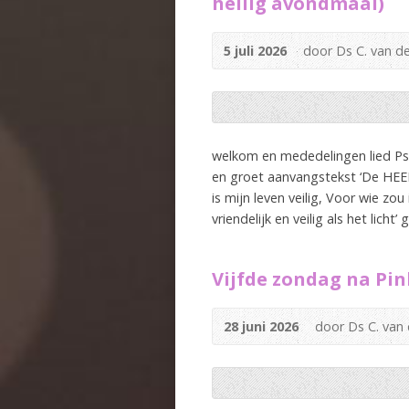
heilig avondmaal)
5 juli 2026
door Ds C. van d
welkom en mededelingen lied Psa
en groet aanvangstekst ‘De HEER 
is mijn leven veilig, Voor wie zo
vriendelijk en veilig als het licht
Vijfde zondag na Pin
28 juni 2026
door Ds C. van