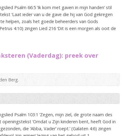
lied Psalm 66:5 ‘Ik kom met gaven in mijn handen’ stil
kst ‘Laat ieder van u de gave die hij van God gekregen
 te helpen, zoals het goede beheerders van Gods
Petrus 4:10) zingen Lied 216 ‘Dit is een morgen als ooit de
ksteren (Vaderdag): preek over
 den Berg.
slied Psalm 103:1 ‘Zegen, mijn ziel, de grote naam des
t openingstekst ‘Omdat u Zijn kinderen bent, heeft God in
gezonden, die ‘Abba, Vader’ roept.’ (Galaten 4:6) zingen
fdevol zijn armen’ lezing van het gebod uit 1...