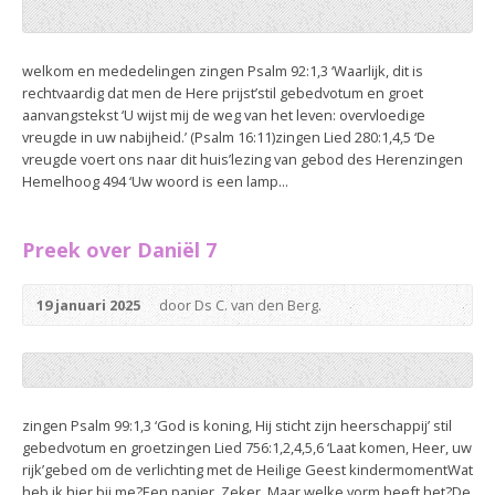
welkom en mededelingen zingen Psalm 92:1,3 ‘Waarlijk, dit is
rechtvaardig dat men de Here prijst’stil gebedvotum en groet
aanvangstekst ‘U wijst mij de weg van het leven: overvloedige
vreugde in uw nabijheid.’ (Psalm 16:11)zingen Lied 280:1,4,5 ‘De
vreugde voert ons naar dit huis’lezing van gebod des Herenzingen
Hemelhoog 494 ‘Uw woord is een lamp...
Preek over Daniël 7
19 januari 2025
door Ds C. van den Berg.
zingen Psalm 99:1,3 ‘God is koning, Hij sticht zijn heerschappij’ stil
gebedvotum en groetzingen Lied 756:1,2,4,5,6 ‘Laat komen, Heer, uw
rijk’gebed om de verlichting met de Heilige Geest kindermomentWat
heb ik hier bij me?Een papier. Zeker. Maar welke vorm heeft het?De