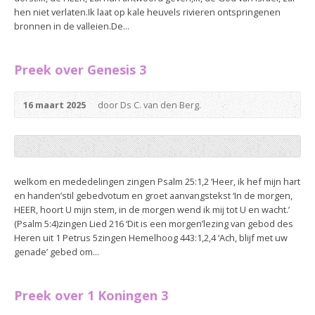
hen niet verlaten.Ik laat op kale heuvels rivieren ontspringenen
bronnen in de valleien.De...
Preek over Genesis 3
16 maart 2025
door Ds C. van den Berg.
welkom en mededelingen zingen Psalm 25:1,2 ‘Heer, ik hef mijn hart
en handen’stil gebedvotum en groet aanvangstekst ‘In de morgen,
HEER, hoort U mijn stem, in de morgen wend ik mij tot U en wacht.’
(Psalm 5:4)zingen Lied 216 ‘Dit is een morgen’lezing van gebod des
Heren uit 1 Petrus 5zingen Hemelhoog 443:1,2,4 ‘Ach, blijf met uw
genade’ gebed om...
Preek over 1 Koningen 3