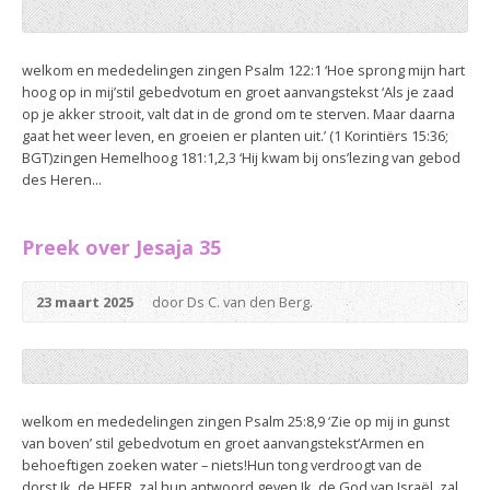
welkom en mededelingen zingen Psalm 122:1 ‘Hoe sprong mijn hart
hoog op in mij’stil gebedvotum en groet aanvangstekst ‘Als je zaad
op je akker strooit, valt dat in de grond om te sterven. Maar daarna
gaat het weer leven, en groeien er planten uit.’ (1 Korintiërs 15:36;
BGT)zingen Hemelhoog 181:1,2,3 ‘Hij kwam bij ons’lezing van gebod
des Heren...
Preek over Jesaja 35
23 maart 2025
door Ds C. van den Berg.
welkom en mededelingen zingen Psalm 25:8,9 ‘Zie op mij in gunst
van boven’ stil gebedvotum en groet aanvangstekst‘Armen en
behoeftigen zoeken water – niets!Hun tong verdroogt van de
dorst.Ik, de HEER, zal hun antwoord geven,Ik, de God van Israël, zal