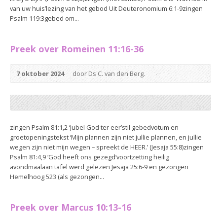
van uw huis’lezing van het gebod Uit Deuteronomium 6:1-9zingen
Psalm 119:3gebed om...
Preek over Romeinen 11:16-36
7 oktober 2024
door Ds C. van den Berg.
zingen Psalm 81:1,2 ‘Jubel God ter eer’stil gebedvotum en
groetopeningstekst ‘Mijn plannen zijn niet jullie plannen, en jullie
wegen zijn niet mijn wegen – spreekt de HEER.’ (Jesaja 55:8)zingen
Psalm 81:4,9 ‘God heeft ons gezegd’voortzetting heilig
avondmaalaan tafel werd gelezen Jesaja 25:6-9 en gezongen
Hemelhoog 523 (als gezongen...
Preek over Marcus 10:13-16