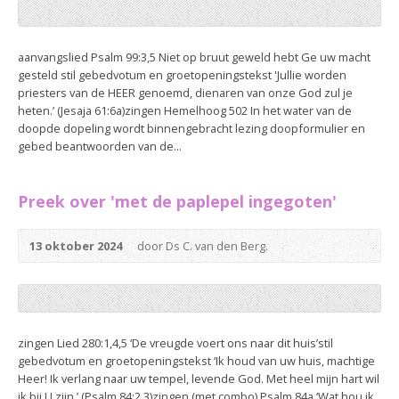
aanvangslied Psalm 99:3,5 Niet op bruut geweld hebt Ge uw macht
gesteld stil gebedvotum en groetopeningstekst 'Jullie worden
priesters van de HEER genoemd, dienaren van onze God zul je
heten.’ (Jesaja 61:6a)zingen Hemelhoog 502 In het water van de
doopde dopeling wordt binnengebracht lezing doopformulier en
gebed beantwoorden van de...
Preek over 'met de paplepel ingegoten'
13 oktober 2024
door Ds C. van den Berg.
zingen Lied 280:1,4,5 ‘De vreugde voert ons naar dit huis’stil
gebedvotum en groetopeningstekst ‘Ik houd van uw huis, machtige
Heer! Ik verlang naar uw tempel, levende God. Met heel mijn hart wil
ik bij U zijn.’ (Psalm 84:2,3)zingen (met combo) Psalm 84a ‘Wat hou ik