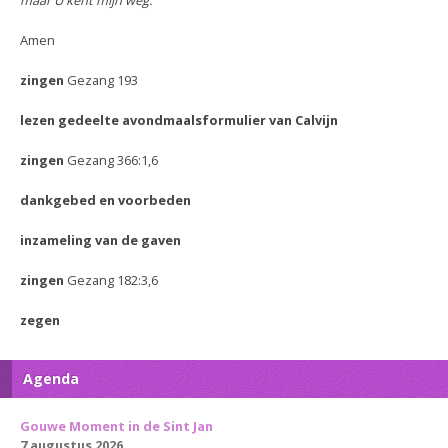
maar U kent mijn weg.
Amen
zingen
Gezang 193
lezen gedeelte avondmaalsformulier van Calvijn
zingen
Gezang 366:1,6
dankgebed en voorbeden
inzameling van de gaven
zingen
Gezang 182:3,6
zegen
Agenda
Gouwe Moment in de Sint Jan
7 augustus 2026