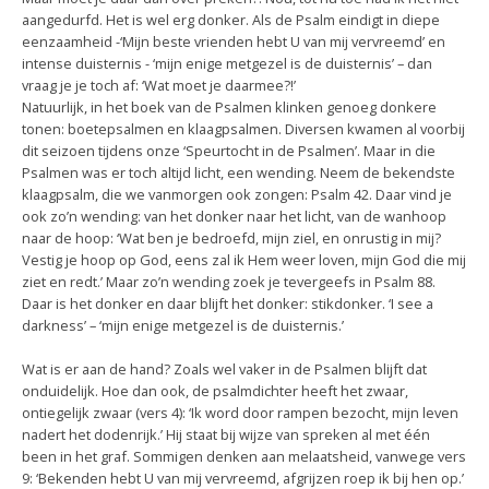
aangedurfd. Het is wel erg donker. Als de Psalm eindigt in diepe
eenzaamheid -‘Mijn beste vrienden hebt U van mij vervreemd’ en
intense duisternis - ‘mijn enige metgezel is de duisternis’ – dan
vraag je je toch af: ‘Wat moet je daarmee?!’
Natuurlijk, in het boek van de Psalmen klinken genoeg donkere
tonen: boetepsalmen en klaagpsalmen. Diversen kwamen al voorbij
dit seizoen tijdens onze ‘Speurtocht in de Psalmen’. Maar in die
Psalmen was er toch altijd licht, een wending. Neem de bekendste
klaagpsalm, die we vanmorgen ook zongen: Psalm 42. Daar vind je
ook zo’n wending: van het donker naar het licht, van de wanhoop
naar de hoop: ‘Wat ben je bedroefd, mijn ziel, en onrustig in mij?
Vestig je hoop op God, eens zal ik Hem weer loven, mijn God die mij
ziet en redt.’ Maar zo’n wending zoek je tevergeefs in Psalm 88.
Daar is het donker en daar blijft het donker: stikdonker. ‘I see a
darkness’ – ‘mijn enige metgezel is de duisternis.’
Wat is er aan de hand? Zoals wel vaker in de Psalmen blijft dat
onduidelijk. Hoe dan ook, de psalmdichter heeft het zwaar,
ontiegelijk zwaar (vers 4): ‘Ik word door rampen bezocht, mijn leven
nadert het dodenrijk.’ Hij staat bij wijze van spreken al met één
been in het graf. Sommigen denken aan melaatsheid, vanwege vers
9: ‘Bekenden hebt U van mij vervreemd, afgrijzen roep ik bij hen op.’