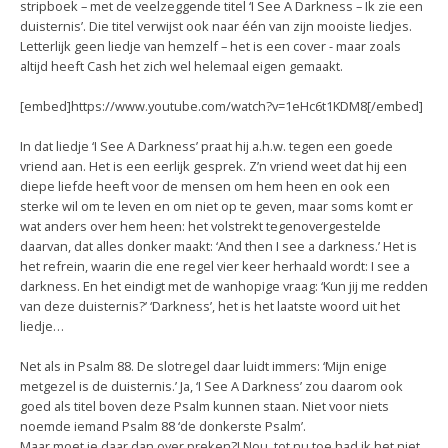
stripboek – met de veelzeggende titel ‘I See A Darkness – Ik zie een
duisternis’. Die titel verwijst ook naar één van zijn mooiste liedjes.
Letterlijk geen liedje van hemzelf – het is een cover - maar zoals
altijd heeft Cash het zich wel helemaal eigen gemaakt.
[embed]https://www.youtube.com/watch?v=1eHc6t1KDM8[/embed]
In dat liedje ‘I See A Darkness’ praat hij a.h.w. tegen een goede
vriend aan. Het is een eerlijk gesprek. Z’n vriend weet dat hij een
diepe liefde heeft voor de mensen om hem heen en ook een
sterke wil om te leven en om niet op te geven, maar soms komt er
wat anders over hem heen: het volstrekt tegenovergestelde
daarvan, dat alles donker maakt: ‘And then I see a darkness.’ Het is
het refrein, waarin die ene regel vier keer herhaald wordt: I see a
darkness. En het eindigt met de wanhopige vraag: ‘Kun jij me redden
van deze duisternis?’ ‘Darkness’, het is het laatste woord uit het
liedje…
Net als in Psalm 88. De slotregel daar luidt immers: ‘Mijn enige
metgezel is de duisternis.’ Ja, ‘I See A Darkness’ zou daarom ook
goed als titel boven deze Psalm kunnen staan. Niet voor niets
noemde iemand Psalm 88 ‘de donkerste Psalm’.
Maar moet je daar dan over preken?! Nou, tot nu toe had ik het niet