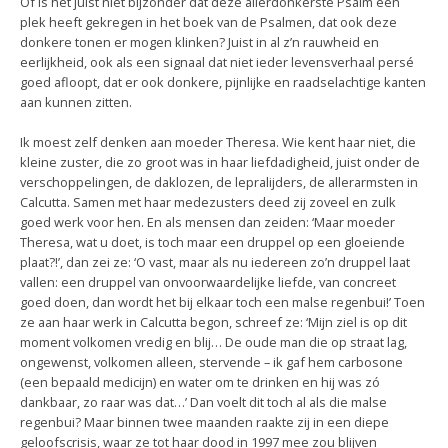
Of is het juist niet bijzonder dat deze allerdonkerste Psalm een
plek heeft gekregen in het boek van de Psalmen, dat ook deze
donkere tonen er mogen klinken? Juist in al z’n rauwheid en
eerlijkheid, ook als een signaal dat niet ieder levensverhaal persé
goed afloopt, dat er ook donkere, pijnlijke en raadselachtige kanten
aan kunnen zitten.
Ik moest zelf denken aan moeder Theresa. Wie kent haar niet, die
kleine zuster, die zo groot was in haar liefdadigheid, juist onder de
verschoppelingen, de daklozen, de lepralijders, de allerarmsten in
Calcutta. Samen met haar medezusters deed zij zoveel en zulk
goed werk voor hen. En als mensen dan zeiden: ‘Maar moeder
Theresa, wat u doet, is toch maar een druppel op een gloeiende
plaat?!’, dan zei ze: ‘O vast, maar als nu iedereen zo’n druppel laat
vallen: een druppel van onvoorwaardelijke liefde, van concreet
goed doen, dan wordt het bij elkaar toch een malse regenbui!’ Toen
ze aan haar werk in Calcutta begon, schreef ze: ‘Mijn ziel is op dit
moment volkomen vredig en blij… De oude man die op straat lag,
ongewenst, volkomen alleen, stervende – ik gaf hem carbosone
(een bepaald medicijn) en water om te drinken en hij was zó
dankbaar, zo raar was dat…’ Dan voelt dit toch al als die malse
regenbui? Maar binnen twee maanden raakte zij in een diepe
geloofscrisis, waar ze tot haar dood in 1997 mee zou blijven