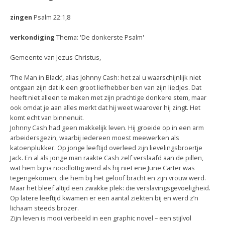
zingen
Psalm 22:1,8
verkondiging
Thema: 'De donkerste Psalm'
Gemeente van Jezus Christus,
‘The Man in Black’, alias Johnny Cash: het zal u waarschijnlijk niet
ontgaan zijn dat ik een groot liefhebber ben van zijn liedjes. Dat
heeft niet alleen te maken met zijn prachtige donkere stem, maar
ook omdat je aan alles merkt dat hij weet waarover hij zingt. Het
komt echt van binnenuit.
Johnny Cash had geen makkelijk leven. Hij groeide op in een arm
arbeidersgezin, waarbij iedereen moest meewerken als
katoenplukker. Op jonge leeftijd overleed zijn lievelingsbroertje
Jack. En al als jonge man raakte Cash zelf verslaafd aan de pillen,
wat hem bijna noodlottig werd als hij niet ene June Carter was
tegengekomen, die hem bij het geloof bracht en zijn vrouw werd.
Maar het bleef altijd een zwakke plek: die verslavingsgevoeligheid.
Op latere leeftijd kwamen er een aantal ziekten bij en werd z’n
lichaam steeds brozer.
Zijn leven is mooi verbeeld in een graphic novel – een stijlvol