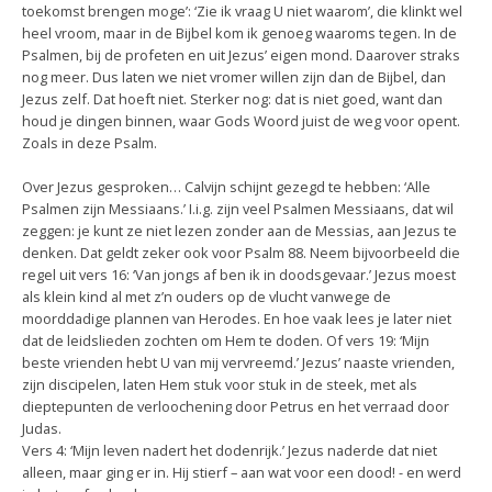
toekomst brengen moge’: ‘Zie ik vraag U niet waarom’, die klinkt wel
heel vroom, maar in de Bijbel kom ik genoeg waaroms tegen. In de
Psalmen, bij de profeten en uit Jezus’ eigen mond. Daarover straks
nog meer. Dus laten we niet vromer willen zijn dan de Bijbel, dan
Jezus zelf. Dat hoeft niet. Sterker nog: dat is niet goed, want dan
houd je dingen binnen, waar Gods Woord juist de weg voor opent.
Zoals in deze Psalm.
Over Jezus gesproken… Calvijn schijnt gezegd te hebben: ‘Alle
Psalmen zijn Messiaans.’ I.i.g. zijn veel Psalmen Messiaans, dat wil
zeggen: je kunt ze niet lezen zonder aan de Messias, aan Jezus te
denken. Dat geldt zeker ook voor Psalm 88. Neem bijvoorbeeld die
regel uit vers 16: ‘Van jongs af ben ik in doodsgevaar.’ Jezus moest
als klein kind al met z’n ouders op de vlucht vanwege de
moorddadige plannen van Herodes. En hoe vaak lees je later niet
dat de leidslieden zochten om Hem te doden. Of vers 19: ‘Mijn
beste vrienden hebt U van mij vervreemd.’ Jezus’ naaste vrienden,
zijn discipelen, laten Hem stuk voor stuk in de steek, met als
dieptepunten de verloochening door Petrus en het verraad door
Judas.
Vers 4: ‘Mijn leven nadert het dodenrijk.’ Jezus naderde dat niet
alleen, maar ging er in. Hij stierf – aan wat voor een dood! - en werd