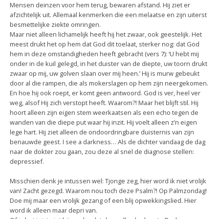
Mensen deinzen voor hem terug, bewaren afstand. Hij ziet er
afzichtelijk uit. Allemaal kenmerken die een melaatse en zijn uiterst
besmettelijke ziekte omringen.
Maar niet alleen lichamelijk heeft hij het zwaar, ook geestelijk. Het
meest drukt het op hem dat God dit toelaat, sterker nog: dat God
hem in deze omstandigheden heeft gebracht (vers 7): ‘U hebt mij
onder in de kuil gelegd, in het duister van de diepte, uw toorn drukt
zwaar op mij, uw golven slaan over mij heen.’ Hij is murw gebeukt
door al die rampen, die als mokerslagen op hem zijn neergekomen.
En hoe hij ook roept, er komt geen antwoord. God is ver, heel ver
weg, alsof Hij zich verstopt heeft. Waarom?! Maar het blijft stil. Hij
hoort alleen zijn eigen stem weerkaatsen als een echo tegen de
wanden van die diepe put waar hij inzit. Hij voelt alleen z’n eigen
lege hart. Hij ziet alleen de ondoordringbare duisternis van zijn
benauwde geest. I see a darkness… Als de dichter vandaag de dag
naar de dokter zou gaan, zou deze al snel de diagnose stellen:
depressief.
Misschien denk je intussen wel: Tjonge zeg, hier word ik niet vrolijk
van! Zacht gezegd. Waarom nou toch deze Psalm?! Op Palmzondag!
Doe mij maar een vrolijk gezang of een blij opwekkingslied. Hier
word ik alleen maar depri van.