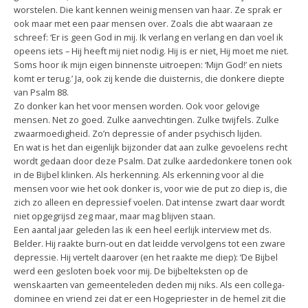
worstelen. Die kant kennen weinig mensen van haar. Ze sprak er
ook maar met een paar mensen over. Zoals die abt waaraan ze
schreef: ‘Er is geen God in mij. Ik verlang en verlang en dan voel ik
opeens iets – Hij heeft mij niet nodig. Hij is er niet, Hij moet me niet.
Soms hoor ik mijn eigen binnenste uitroepen: ‘Mijn God!’ en niets
komt er terug.’ Ja, ook zij kende die duisternis, die donkere diepte
van Psalm 88.
Zo donker kan het voor mensen worden. Ook voor gelovige
mensen. Net zo goed. Zulke aanvechtingen. Zulke twijfels. Zulke
zwaarmoedigheid. Zo’n depressie of ander psychisch lijden.
En wat is het dan eigenlijk bijzonder dat aan zulke gevoelens recht
wordt gedaan door deze Psalm. Dat zulke aardedonkere tonen ook
in de Bijbel klinken. Als herkenning. Als erkenning voor al die
mensen voor wie het ook donker is, voor wie de put zo diep is, die
zich zo alleen en depressief voelen. Dat intense zwart daar wordt
niet opgegrijsd zeg maar, maar mag blijven staan.
Een aantal jaar geleden las ik een heel eerlijk interview met ds.
Belder. Hij raakte burn-out en dat leidde vervolgens tot een zware
depressie. Hij vertelt daarover (en het raakte me diep): ‘De Bijbel
werd een gesloten boek voor mij. De bijbelteksten op de
wenskaarten van gemeenteleden deden mij niks. Als een collega-
dominee en vriend zei dat er een Hogepriester in de hemel zit die