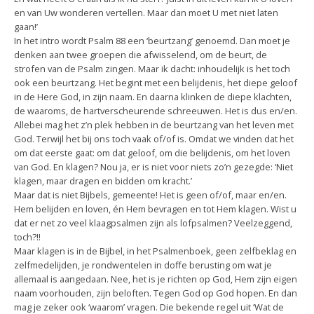
en van Uw wonderen vertellen. Maar dan moet U met niet laten
gaan!’
In het intro wordt Psalm 88 een ‘beurtzang’ genoemd. Dan moet je
denken aan twee groepen die afwisselend, om de beurt, de
strofen van de Psalm zingen. Maar ik dacht: inhoudelijk is het toch
ook een beurtzang. Het begint met een belijdenis, het diepe geloof
in de Here God, in zijn naam. En daarna klinken de diepe klachten,
de waaroms, de hartverscheurende schreeuwen. Het is dus en/en.
Allebei mag het z’n plek hebben in de beurtzang van het leven met
God. Terwijl het bij ons toch vaak of/of is. Omdat we vinden dat het
om dat eerste gaat: om dat geloof, om die belijdenis, om het loven
van God. En klagen? Nou ja, er is niet voor niets zo’n gezegde: ‘Niet
klagen, maar dragen en bidden om kracht.’
Maar dat is niet Bijbels, gemeente! Het is geen of/of, maar en/en.
Hem belijden en loven, én Hem bevragen en tot Hem klagen. Wist u
dat er net zo veel klaagpsalmen zijn als lofpsalmen? Veelzeggend,
toch?!!
Maar klagen is in de Bijbel, in het Psalmenboek, geen zelfbeklag en
zelfmedelijden, je rondwentelen in doffe berusting om wat je
allemaal is aangedaan. Nee, het is je richten op God, Hem zijn eigen
naam voorhouden, zijn beloften. Tegen God op God hopen. En dan
mag je zeker ook ‘waarom’ vragen. Die bekende regel uit ‘Wat de