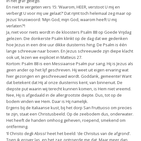
in het graf gelegd.
En niet te vergeten vers 15: ‘Waarom, HEER, verstoot U mij en
verbergt U voor mij uw gelaat?’ Dat rijmt toch helemaal zeg maar op
Jezus’ kruiswoord: ‘Mijn God, mijn God, waarom heeft U mij
verlaten?’!
Ja, niet voor niets wordt in de kloosters Psalm 88 op Goede Vrijdag
gelezen. Die donkerste Psalm klinkt op de dag dat we gedenken
hoe Jezus in een drie uur dikke duisternis hing. De Psalm is één
lange schreeuw naar boven. En Jezus schreeuwde zijn diepe klacht
ook uit, lezen we expliciet in Matteüs 27.
Kortom: Psalm 88 is een Messiaanse Psalm pur sang. Hij is Jezus als
geen ander op het lijf geschreven. Hij weet uit eigen ervaring wat
hier gezongen en geschreeuwd wordt. Goddank, gemeente! Want
dat betekent dat Hij al onze duisternis kent, van binnenuit. De
diepste put waarin wij terecht kunnen komen, is Hem niet vreemd.
Nee, Hij is afgedaald in de allergrootste diepte. Dus, tot op de
bodem vinden we Hem. Daar is Hij namelijk.
Ergens bij de Italiaanse kust, bij het dorp San Fruttuoso om precies
te zijn, staat een Christusbeeld. Op de zeebodem dus, onderwater.
Het heeft de handen omhoog geheven, roepend, smekend om
ontferming.
‘Il Christo degli Abissi’ heet het beeld: ‘de Christus van de afgrond’.
Toen ik erover las, en het zag, ontroerde me dat. Maar meer dan