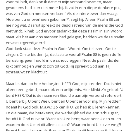
voor mij bidt, dan kon ik dat met mijn verstand beamen, maar
gevoelens had ik er niet meer bij. Ik zat in een diepe donkere put,
was van God en mensen verlaten.’ Als de interviewer dan vraagt:
‘Hoe bent u er overheen gekomen?’, zegt hij: ‘Alleen Psalm 88 zei
me nog wat. Daaruit spreekt de desolaatheid van de mens die God
niet vindt. Ik heb God ervoor gedankt dat deze Psalm in zijn Woord
staat. Als het aan ons mensen had gelegen, hadden we deze psalm
er vast uitgeredigeerd.’
Goddank staat deze Psalm in Gods Woord. Om te lezen. Om te
zingen. Om te bidden. Ja, dat laatste vooral! Psalm 88 is geen doffe
berusting, geen hoofd in de schoot leggen. Nee, de psalmdichter
kijkt omhoog en wendt zich tot God. Hij spreekt God aan. Hij
schreeuwt z’n klacht uit.
Maar let dan op hoe het begint: ‘HEER God, mijn redder.’ Dat is niet
alleen een gebed, maar ook een belijdenis. Hier klinkt z’n geloof: ‘U
bent HEER.’ Dat is de naam van God die aan zijn verbond refereert:
U bent erbij. U bent Wie u bent en U bent er voor mij. ‘Mijn redder’
noemt hij God ook. M.a.w.: ‘Zo ken ik U. Zo heb ik U leren kennen.
En die naam, die betekenis, die werkelijkheid die erin schuilgaat,
houdt Hij God nu voor: ‘Want als U zo bent, waar bent U dan nu en
waarom doet U met dit allemaal aan?! Waarom bent U zo ver weg?!
En wat heeft U eraan als ik nu sterf? Juist in dit leven kan ik U loven