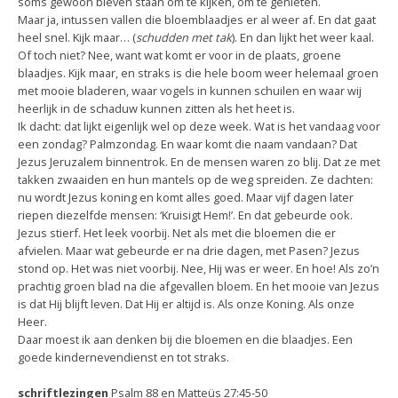
soms gewoon bleven staan om te kijken, om te genieten.
Maar ja, intussen vallen die bloemblaadjes er al weer af. En dat gaat
heel snel. Kijk maar… (
schudden met tak
). En dan lijkt het weer kaal.
Of toch niet? Nee, want wat komt er voor in de plaats, groene
blaadjes. Kijk maar, en straks is die hele boom weer helemaal groen
met mooie bladeren, waar vogels in kunnen schuilen en waar wij
heerlijk in de schaduw kunnen zitten als het heet is.
Ik dacht: dat lijkt eigenlijk wel op deze week. Wat is het vandaag voor
een zondag? Palmzondag. En waar komt die naam vandaan? Dat
Jezus Jeruzalem binnentrok. En de mensen waren zo blij. Dat ze met
takken zwaaiden en hun mantels op de weg spreiden. Ze dachten:
nu wordt Jezus koning en komt alles goed. Maar vijf dagen later
riepen diezelfde mensen: ‘Kruisigt Hem!’. En dat gebeurde ook.
Jezus stierf. Het leek voorbij. Net als met die bloemen die er
afvielen. Maar wat gebeurde er na drie dagen, met Pasen? Jezus
stond op. Het was niet voorbij. Nee, Hij was er weer. En hoe! Als zo’n
prachtig groen blad na die afgevallen bloem. En het mooie van Jezus
is dat Hij blijft leven. Dat Hij er altijd is. Als onze Koning. Als onze
Heer.
Daar moest ik aan denken bij die bloemen en die blaadjes. Een
goede kindernevendienst en tot straks.
schriftlezingen
Psalm 88 en Matteüs 27:45-50