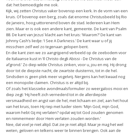
dat: het bemoedigde me ook.
Kijk, wij zetten Christus vaker bovenop een kerk. In de vorm van een
kruis. Of bovenop een berg, zoals dat enorme Christusbeeld bij Rio
de Janeiro, hoog uittorenend boven de stad. Iedereen kan Hem
zien. Maar er is ook een andere kant, gemeente. De kant van Psalm
88. De kant van Jezus’ klacht aan het kruis: ‘Waarom?’ De kant van
Johnny Cash’s liedje: ‘I See A Darkness.’ De kant waar u of jij
misschien zelf wel zo tegenaan gelopen bent.
En die kant zien we zo aangrijpend verbeeld op de zeebodem voor
de Italiaanse kust in ‘Il Christo degli Abissi - De Christus van de
afgrond.’ Zo diep wilde Christus zinken, voor u, jou en mij. Hij drong
door tot de diepste nacht, de zwartste duisternis, tot in de hel.
Sindsdien is geen plek meer vogelvrij. Nergens kan het kwaad nog
een monopolie claimen. Christus is er altijd bij.
Of zoals het klassieke avondmaalsformulier zo weergaloos mooi en
diep zegt: ‘Hij heeft zich vernederd tot in de allerdiepste
versmaadheid en angst van de hel, met lichaam en ziel, aan het hout
van het kruis, toen Hij riep met luider stem: ‘Mijn God, mijn God,
waarom hebt Gij mij verlaten? opdat wij tot God zouden genomen
en nimmermeer door Hem verlaten zouden worden.’
Nee, dat voel je niet altijd. Dat zie je niet altijd. Maar je mag het wel
weten, geloven en telkens weer te binnen brengen. Ook aan de