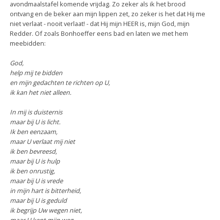
avondmaalstafel komende vrijdag. Zo zeker als ik het brood
ontvang en de beker aan mijn lippen zet, zo zeker is het dat Hij me
niet verlaat - nooit verlaat! - dat Hij mijn HEER is, mijn God, mijn
Redder. Of zoals Bonhoeffer eens bad en laten we met hem
meebidden:
God,
help mij te bidden
en mijn gedachten te richten op U,
ik kan het niet alleen.
In mij is duisternis
maar bij U is licht.
Ik ben eenzaam,
maar U verlaat mij niet
ik ben bevreesd,
maar bij U is hulp
ik ben onrustig,
maar bij U is vrede
in mijn hart is bitterheid,
maar bij U is geduld
ik begrijp Uw wegen niet,