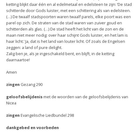
ketting blijkt daar één en al edelmetaal en edelsteen te zijn: ‘De stad
schitterde door Gods luister, met een schittering als van edelsteen.
(…) De twaalf stadspoorten waren twaalf parels, elke poort was een
parel op zich. De straten van de stad waren van zuiver goud en
schitterden als glas. (…) De stad heeft het licht van de zon en de
maan niet meer nodig: over haar schijnt Gods luister, en het lam is
haar licht.’ Ja, dat is het land van louter licht. Of zoals de Engelsen
zeggen: a land of pure delight.
Zalig ben je, als je ingeschakeld bent, en blijft, in de ketting
daarnaartoe!
Amen
zingen
Gezang 290
geloofsbelijdenis
met de woorden van de geloofsbelijdenis van
Nicea
zingen
Evangelische Liedbundel 298
dankgebed en voorbeden