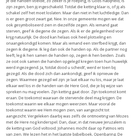
je die handen voelde, zo zeker is je roeping, is Gods nabijheid, is
zijn zegen, ben jij ingeschakeld. Totdat die ketting klaar is, of jij als
schakel zelf het moet loslaten. Maar dan niet in het luchtledige. Dan
is er geen groot zwart gat. Nee. In onze gemeente mogen we dat
ook gesymboliseerd zien in diezelfde zegen. Als iemand gaat
sterven, geef ik diegene de zegen. Als ik er de gelegenheid voor
krijg natuurlijk. De dood kan helaas ook heel plotseling en
onaangekondigd komen. Maar als iemand een sterfbed krijgt, dan
zegen ik diegene. Ik leg dan ook de handen op. Als de partner nog
leeft, leg ik hen samen de handen op, zegen ik hen beiden. Zoals
ze ooit ook samen die handen opgelegd kregen toen hun huwelijk
werd ingezegend. Ja, ‘totdat dood u scheidt’, werd er toen bij
gezegd. Als die dood zich dan aankondigt, geef ik opnieuw de
zegen. Waarmee gezegd wil zijn: je laat elkaar nu los, maar je laat
elkaar wel los in de handen van de Here God, die je bij wijze van
spreken nu mag voelen. Zijn ketting gaat door. Zijn toekomst komt
eraan. De toekomst waaraan de stervende deel mag krijgen. De
toekomst waarin we elkaar mogen weerzien. Maar vooral de
toekomst waarin we Hem mogen zien, van aangezicht tot
aangezicht. Vergeleken daarbij was zelfs de ontmoeting van Mozes
met de Here nog kinderspel. Dan, daar, in dat nieuwe Jeruzalem is
de ketting van God voltooid. Johannes mocht daar op Patmos iets
van zien. We lezen het in het laatste bijbelboek, Openbaring. De