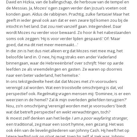
David en Hizkia, van de ballingschap, de herbouw van de tempel en
de Messias. Ja, Mozes’ ogen zagen verder dan Jozua’s voeten ooit
konden gaan. Aldus de rabbijnen. Prachtig, zulke fantasie! Maar het
geeft in ieder geval ook aan dat er een zware tijd komen zou bij de
intocht in het land. Dat zou niet vanzelf gaan. Integendeel. Daar
wordt Mozes nu verder voor bewaard. Zo hoor ik het nabestaanden
soms ook zeggen: ‘Hij is voor verder lijden gespaard.’ Of: ‘Maar
goed, dat ma dit niet meer meemaakt…’
In die zin is het dus niet alleen erg dat Mozes niet mee mag, het
beloofde land in. O nee, hij mag straks een ander Vaderland
binnengaan, waar de Hebreeënbrief over schrijft: ‘Hier op aarde
leefden ze als vreemdelingen en gasten. Ze waren op doorreis
naar een beter vaderland, het hemelse.’
In ons tekstgedeelte heet dat dat Mozes met z’n voorouders
verenigd zal worden. Wat een troostvolle omschrijving is dat, vol
perspectief ook. Regelmatig vragen mensen mij: ‘Dominee, is er een
weerzien in de hemel? Zal ik mijn overleden geliefden terugzien?’
Nou, zo’n omschrijving ‘verenigd worden met je voorouders’ biedt
wat dat betreft perspectief en wekt verwachtingen, toch?
Ik moest zelf denken aan het liedje
I am a poor
wayfaring stranger
,
een traditional, zeg maar een soort hymne, een gezang. Het was
ook één van de lievelingsliederen van Johnny Cash. Hij heeft het op
latere leeftijd ook op plaat gezet, toen hij zelf al ziek was. Johnny