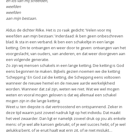
en los van mij streefden,
weefden
weefden
aan mijn bestaan.
Aldus de dichter Rilke. Het is zo raak gedicht: ‘Velen voor mij
weefden aan mijn bestaan.’ Inderdaad: ik ben geen onbeschreven
blad. Ik sta in een verband. Ik ben een schakeltje in een lange
ketting. Om te ontvangen en weer door te geven: ontvangen van het
voorgeslacht, van ouders, van anderen, en dat weer doorgeven aan
een volgende generatie.
Zo zijn wij mensen schakels in een lange ketting. Die ketting is God
eens begonnen te maken. Bijbels gezien noemen we die ketting
‘Schepping.’ En God zal die ketting, die Schepping eens voltooien
wanneer de nieuwe hemel en de nieuwe aarde werkelijkheid
worden. Wanneer dat zal zijn, weten we niet. Wat we wel mogen
weten en vooral mogen geloven is dat wij allemaal een schakel
mogen zijn in die lange ketting.
Weet u: ten diepste is dat vertroostend en ontspannend. Zeker in
deze tijd waarin juist zoveel nadruk ligt op het individu. Dat maakt
het veel zwaarder. Dan ligt er namelijk zoveel druk op jou als enkele
mens: of je wel alle kansen gebruikt, of je wel succes hebt, of je wel
gelukkig bent, of je eruit haalt wat erin zit, of je niet mislukt…