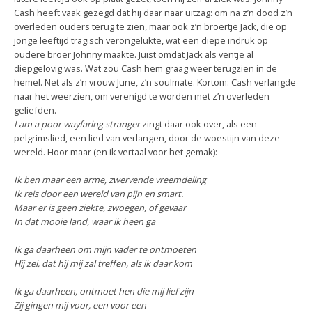
Cash heeft vaak gezegd dat hij daar naar uitzag: om na z’n dood z’n
overleden ouders terug te zien, maar ook z’n broertje Jack, die op
jonge leeftijd tragisch verongelukte, wat een diepe indruk op
oudere broer Johnny maakte. Juist omdat Jack als ventje al
diepgelovig was. Wat zou Cash hem graag weer terugzien in de
hemel. Net als z’n vrouw June, z’n soulmate. Kortom: Cash verlangde
naar het weerzien, om verenigd te worden met z’n overleden
geliefden.
I am a poor wayfaring stranger
zingt daar ook over, als een
pelgrimslied, een lied van verlangen, door de woestijn van deze
wereld. Hoor maar (en ik vertaal voor het gemak):
Ik ben maar een arme, zwervende vreemdeling
Ik reis door een wereld van pijn en smart.
Maar er is geen ziekte, zwoegen, of gevaar
In dat mooie land, waar ik heen ga
Ik ga daarheen om mijn vader te ontmoeten
Hij zei, dat hij mij zal treffen, als ik daar kom
Ik ga daarheen, ontmoet hen die mij lief zijn
Zij gingen mij voor, een voor een