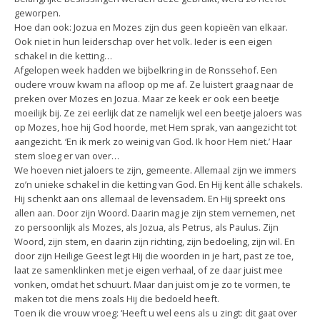
geworpen.
Hoe dan ook: Jozua en Mozes zijn dus geen kopieën van elkaar.
Ook niet in hun leiderschap over het volk. Ieder is een eigen
schakel in die ketting…
Afgelopen week hadden we bijbelkring in de Ronssehof. Een
oudere vrouw kwam na afloop op me af. Ze luistert graag naar de
preken over Mozes en Jozua. Maar ze keek er ook een beetje
moeilijk bij. Ze zei eerlijk dat ze namelijk wel een beetje jaloers was
op Mozes, hoe hij God hoorde, met Hem sprak, van aangezicht tot
aangezicht. ‘En ik merk zo weinig van God. Ik hoor Hem niet.’ Haar
stem sloeg er van over…
We hoeven niet jaloers te zijn, gemeente. Allemaal zijn we immers
zo’n unieke schakel in die ketting van God. En Hij kent álle schakels.
Hij schenkt aan ons allemaal de levensadem. En Hij spreekt ons
allen aan. Door zijn Woord. Daarin mag je zijn stem vernemen, net
zo persoonlijk als Mozes, als Jozua, als Petrus, als Paulus. Zijn
Woord, zijn stem, en daarin zijn richting, zijn bedoeling, zijn wil. En
door zijn Heilige Geest legt Hij die woorden in je hart, past ze toe,
laat ze samenklinken met je eigen verhaal, of ze daar juist mee
vonken, omdat het schuurt. Maar dan juist om je zo te vormen, te
maken tot die mens zoals Hij die bedoeld heeft.
Toen ik die vrouw vroeg: ‘Heeft u wel eens als u zingt: dit gaat over