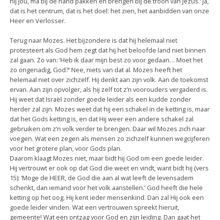
hij jou, ma bij de hand pakken en brengen bij de troon van Jezus.’ Ja,
dat is het centrum, dat is het doel: het zien, het aanbidden van onze
Heer en Verlosser.
Terug naar Mozes. Het bijzondere is dat hij helemaal niet
protesteert als God hem zegt dat hij het beloofde land niet binnen
zal gaan. Zo van: ‘Heb ik daar mijn best zo voor gedaan… Moet het
zo ongenadig, God?’ Nee, niets van dat al. Mozes heeft het
helemaal niet over zichzelf. Hij denkt aan zijn volk. Aan de toekomst
ervan. Aan zijn opvolger, als hij zelf tot z’n voorouders vergaderd is.
Hij weet dat Israël zonder goede leider als een kudde zonder
herder zal zijn. Mozes weet dat hij een schakel in de ketting is, maar
dat het Gods ketting is, en dat Hij weer een andere schakel zal
gebruiken om z’n volk verder te brengen. Daar wil Mozes zich naar
voegen. Wat een zegen als mensen zo zichzelf kunnen wegcijferen
voor het grotere plan, voor Gods plan.
Daarom klaagt Mozes niet, maar bidt hij God om een goede leider.
Hij vertrouwt er ook op dat God die weet en vindt, want bidt hij (vers
15): ‘Moge de HEER, de God die aan al wat leeft de levensadem
schenkt, dan iemand voor het volk aanstellen.’ God heeft die hele
ketting op het oog. Hij kent ieder mensenkind. Dan zal Hij ook een
goede leider vinden. Wat een vertrouwen spreekt hieruit,
gemeente! Wat een ontzag voor God en zijn leiding. Dan gaat het