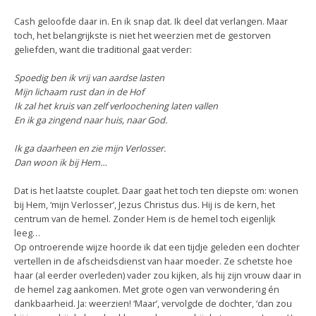
Cash geloofde daar in. En ik snap dat. Ik deel dat verlangen. Maar
toch, het belangrijkste is niet het weerzien met de gestorven
geliefden, want die traditional gaat verder:
Spoedig ben ik vrij van aardse lasten
Mijn lichaam rust dan in de Hof
Ik zal het kruis van zelf verloochening laten vallen
En ik ga zingend naar huis, naar God.
Ik ga daarheen en zie mijn Verlosser.
Dan woon ik bij Hem…
Dat is het laatste couplet. Daar gaat het toch ten diepste om: wonen
bij Hem, ‘mijn Verlosser’, Jezus Christus dus. Hij is de kern, het
centrum van de hemel. Zonder Hem is de hemel toch eigenlijk
leeg…
Op ontroerende wijze hoorde ik dat een tijdje geleden een dochter
vertellen in de afscheidsdienst van haar moeder. Ze schetste hoe
haar (al eerder overleden) vader zou kijken, als hij zijn vrouw daar in
de hemel zag aankomen. Met grote ogen van verwondering én
dankbaarheid. Ja: weerzien! ‘Maar’, vervolgde de dochter, ‘dan zou