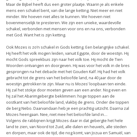
Maar de Bijbel heeft dus een groter plaatje. Waarin je als enkele
mens een schakel bent, van die lange ketting. Niet meer en niet
minder. We hoeven niet alles te kunnen. We hoeven niet
bovenmenselijk te presteren. We zijn een unieke, waardevolle
schakel, verbonden met mensen voor ons en na ons, verbonden
met God. Want het is zijn ketting.
Ook Mozes is zo’n schakel in Gods ketting. Een belangrijke schakel.
Hij heeft het volk mogen leiden, vanuit Egypte, door de woestijn. Hij
mocht Gods spreekbuis zijn naar het volk toe. Hij mocht de Tien
Woorden ontvangen en doorgeven. Hij was voor het volk in de bres
gesprongen na het debacle met het Gouden Kalf. Hij had het volk
gebracht tot de grens van het beloofde land, na 40 jaar door de
woestijn getrokken te zijn. Maar nu is Mozes’ loopbaan ten einde.
Hij zal het stokje door moeten geven aan een ander. Nog even en
hij zal het Abarimgebergte beklimmen: hoge toppen aan de
oostkant van het beloofde land, vlakbij de grens. Onder die toppen
de berg Nebo. Daarvandaan heb je een prachtig uitzicht. Daarna zal
Mozes heengaan. Nee, niet mee het beloofde land in…
Volgens de rabbijnen krijgt Mozes daar in dat gebergte het hele
land te zien, van Noord tot Zuid, alle dalen en heuvels, alle steden
en dorpen, maar ook de tijd, die nog komt, van Jozua en Samuël, van