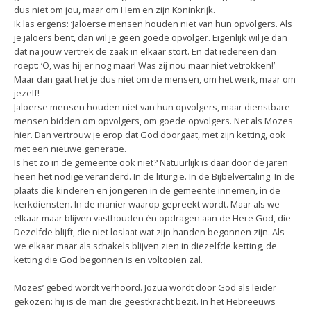
dus niet om jou, maar om Hem en zijn Koninkrijk.
Ik las ergens: ‘Jaloerse mensen houden niet van hun opvolgers. Als
je jaloers bent, dan wil je geen goede opvolger. Eigenlijk wil je dan
dat na jouw vertrek de zaak in elkaar stort. En dat iedereen dan
roept: ‘O, was hij er nog maar! Was zij nou maar niet vetrokken!’
Maar dan gaat het je dus niet om de mensen, om het werk, maar om
jezelf!
Jaloerse mensen houden niet van hun opvolgers, maar dienstbare
mensen bidden om opvolgers, om goede opvolgers. Net als Mozes
hier. Dan vertrouw je erop dat God doorgaat, met zijn ketting, ook
met een nieuwe generatie.
Is het zo in de gemeente ook niet? Natuurlijk is daar door de jaren
heen het nodige veranderd. In de liturgie. In de Bijbelvertaling. In de
plaats die kinderen en jongeren in de gemeente innemen, in de
kerkdiensten. In de manier waarop gepreekt wordt. Maar als we
elkaar maar blijven vasthouden én opdragen aan de Here God, die
Dezelfde blijft, die niet loslaat wat zijn handen begonnen zijn. Als
we elkaar maar als schakels blijven zien in diezelfde ketting, de
ketting die God begonnen is en voltooien zal.
Mozes’ gebed wordt verhoord. Jozua wordt door God als leider
gekozen: hij is de man die geestkracht bezit. In het Hebreeuws