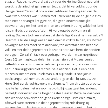
staat er ‘Ruach’, het woord dat ook voor de Heilige Geest gebruikt
wordt. Is dat niet het geheim van Jozua: dat hij vervuld is door de
Heilige Geest? Was dat ook al niet gebleken toen hij één van de
twaalf verkenners was? Samen met Kaleb was hij de enige die zich
toen niet door angst liet gijzelen, die geen onoverkomelijke
bezwaren zag om het land binnen te trekken. Nee, hij wilde het land
juist in Gods perspectief zien. Hij vertrouwde op Hem en zijn
leiding. Dat was toch een teken dat de Heilige Geest hem vervulde?!
Daarom is hij de aangewezen man om het volk te leiden, als Mozes’
opvolger. Mozes moet hem daarvoor, ten overstaan van het hele
volk, en met de hogepriester Eleazar direct naast hem, de handen
opleggen. Zo zal z’n taak overgedragen worden, maar nog dieper
(vers 20): zo mag Jozua delen in het aanzien dat Mozes geniet.
Letterlijk staat er trouwens: ‘iets van jouw aanzien, iets van jouw
eer.’ Jozua krijgt dus niet Mozes’ hele aanzien. Het is een deel.
Mozes is immers een uniek man. Dat blijkt ook uit hoe Jozua
beslissingen zal nemen. Dat zal anders gaan dan bij Mozes. De
Here God sprak rechtstreeks met hem, gaf hem directe opdrachten
hoe te handelen met en voor het volk. Bij Jozua gaat het anders,
namelijk indirecter: via de hogepriester Eleazar. Deze zal daarvoor
dan weer de orakelstenen gebruiken: de zgn. urim en tummim,
oftewel twee stenen die de hogepriester bij zich droeg. Bij
belangrijke beslissingen werden deze gebruikt, werd zo het lot