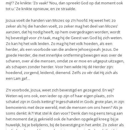
mij!’? Ze knikte: ‘Zo vaak!’ ‘Nou, dan spreekt God op dat moment ook
tot u.’ Ze knikte opnieuw, en ze straalde.
Jozua voelt de handen van Mozes op z’n hoofd. Hij weet het: zo
zeker als hij die handen voelt, zo zeker mag het deel van Mozes’
aanzien, dat hij nodig heeft, op hem overgedragen worden, wordt
hij bevestigd voor z’n taak, mag hij de Geest van God bij zich weten.
Zo kan hij het volk leiden. Zo mag hij het volk hoeden, als een
herder, als een voorbode van die andere Jehoesjoeah: Jezus. De
goede Herder, die met innerlijke ontferming bewogen was over de
scharen, over al die mensen, omdat ze er moe en uitgeput uitzagen,
als schapen zonder herder. Voor hen wilde Hij dé Herder zijn:
hoedend, zorgend, leidend, dienend. Zelfs zo vér dat Hij zich als
een Lam gaf…
Z’n voorbode, Jozua, weet zich bevestigd en gezegend. En wij?
Weten wij ons ook, een ieder op zijn of haar eigen plaats, zo’n
schakel zijn in Gods ketting? Ingeschakeld in Gods grote plan, in zijn
bemoeienis met deze wereld, met de mensen om ons heen? Als je
soms denkt: ik?! Wat stel ik dan voor? Denk dan nog eens terug aan
het moment dat jij geknield ook de handen opgelegd kreeg: bij je
huwelijk, bij je belijdenis, bij de bevestiging in het ambt. Zo zeker als