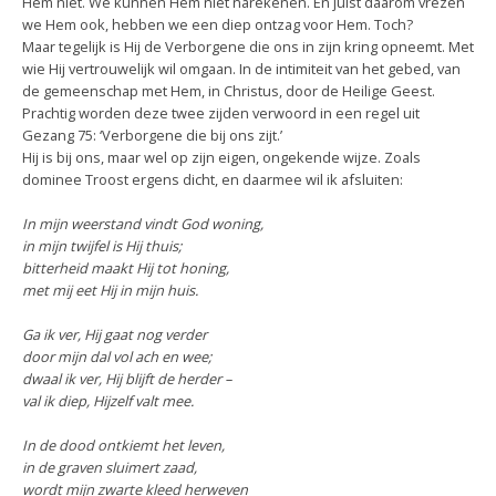
Hem niet. We kunnen Hem niet narekenen. En juist daarom vrezen
we Hem ook, hebben we een diep ontzag voor Hem. Toch?
Maar tegelijk is Hij de Verborgene die ons in zijn kring opneemt. Met
wie Hij vertrouwelijk wil omgaan. In de intimiteit van het gebed, van
de gemeenschap met Hem, in Christus, door de Heilige Geest.
Prachtig worden deze twee zijden verwoord in een regel uit
Gezang 75: ‘Verborgene die bij ons zijt.’
Hij is bij ons, maar wel op zijn eigen, ongekende wijze. Zoals
dominee Troost ergens dicht, en daarmee wil ik afsluiten:
In mijn weerstand vindt God woning,
in mijn twijfel is Hij thuis;
bitterheid maakt Hij tot honing,
met mij eet Hij in mijn huis.
Ga ik ver, Hij gaat nog verder
door mijn dal vol ach en wee;
dwaal ik ver, Hij blijft de herder –
val ik diep, Hijzelf valt mee.
In de dood ontkiemt het leven,
in de graven sluimert zaad,
wordt mijn zwarte kleed herweven