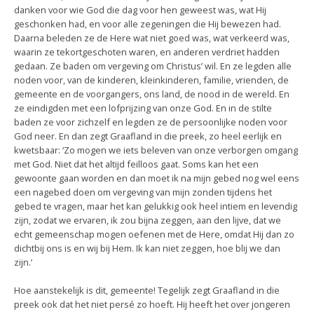
danken voor wie God die dag voor hen geweest was, wat Hij
geschonken had, en voor alle zegeningen die Hij bewezen had.
Daarna beleden ze de Here wat niet goed was, wat verkeerd was,
waarin ze tekortgeschoten waren, en anderen verdriet hadden
gedaan. Ze baden om vergeving om Christus’ wil. En ze legden alle
noden voor, van de kinderen, kleinkinderen, familie, vrienden, de
gemeente en de voorgangers, ons land, de nood in de wereld. En
ze eindigden met een lofprijzing van onze God. En in de stilte
baden ze voor zichzelf en legden ze de persoonlijke noden voor
God neer. En dan zegt Graafland in die preek, zo heel eerlijk en
kwetsbaar: ‘Zo mogen we iets beleven van onze verborgen omgang
met God. Niet dat het altijd feilloos gaat. Soms kan het een
gewoonte gaan worden en dan moet ik na mijn gebed nog wel eens
een nagebed doen om vergeving van mijn zonden tijdens het
gebed te vragen, maar het kan gelukkig ook heel intiem en levendig
zijn, zodat we ervaren, ik zou bijna zeggen, aan den lijve, dat we
echt gemeenschap mogen oefenen met de Here, omdat Hij dan zo
dichtbij ons is en wij bij Hem. Ik kan niet zeggen, hoe blij we dan
zijn.’
Hoe aanstekelijk is dit, gemeente! Tegelijk zegt Graafland in die
preek ook dat het niet persé zo hoeft. Hij heeft het over jongeren