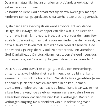
Daar was natuurlijk niet Jan en alleman bij. Vandaar ook dat het
geheim was, verborgen.
Zo houdt de Here God beraad met zijn vertrouwelingen, met zijn
kinderen. Een stil gesprek, zoals Ida Gerhardt zo prachtig vertaalt.
Ja, sta daar eens even bij stil en word er vooral stil van: dat de
Heilige, de Eeuwige, de Schepper van alles wat is, de Heer der
heren, ons in zijn kring nodigt. Nee, dat is niet voor de happy few
zoals bij zo’n koning, maar dat is voor een ieder die Hem vreest, die
net als David z’n leven met Hem wil delen. Voor diegene wil God
een vriend zijn, zegt de NBV ook zo ontroerend. Een vriend van
God. Dankzij Jezus Christus, die immers tegen z’n leerlingen, dus
ook tegen ons, zei: ‘Ik noem jullie geen slaven, maar vrienden.’
Dat is Gods vertrouwelijke omgang, die dus ook een verborgen
omgang is. Ja, we hebben het hier immers over de binnenkant,
gemeente. Er is ook de buitenkant. Net als bij twee geliefden. Je ziet
ze samen. Je ziet ze naast elkaar zitten in de kerk, samen
activiteiten ontplooien, maar dat is de buitenkant. Maar wat ze met
elkaar bespreken, hoe ze elkaar kennen en aanvoelen, hoe ze
elkaar beminnen, dat zien we niet. Dat is verborgen. Dat is hun
verborgen omgang. De binnenkant van hun relatie zeg maar.