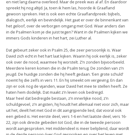
en niet lang daarna overleed. Maar de preek was al af. En daardoor
spreekt hij nog altijd. Ja, toen ik hem las, hoorde ik Graafland
gewoon spreken. Het is ook een echte Graaflandpreek: bijbels,
dialogisch, eerlijk en bevindelijk. Het gaat er over de binnenkant van
het geloof, over de verborgen omgang met God. Waar anders dan
in de Psalmen kom je die juist tegen? Want in de Psalmen kijken we
immers Gods kinderen in het hart, zei Luther al.
Dat gebeurt zeker ook in Psalm 25, die zeer persoonlijk is. Waar
David zich echt in het hart laat kijken. Waarin hij ook eerlijk is, zeker
ook over de nood, waarmee hij worstelt. Z’n zonden bijvoorbeeld.
Meerdere keren komen die in de Psalm terug. De zonden van z’n
jeugd. De huidige zonden die hij heeft gedaan. ‘Een grote schuld’
noemt hij die zelfs in vers 11. En hij smeekt om vergeving. En dan
zijn er ook nog de vijanden, waar David het mee te stellen heeft. Ze
haten hem dodelijk. Dat maakt z’n leven ook bedreigd.
Maar heel dat bedreigde bestaan, z’n innerlijke nood, z’n
schuldgevoel, z’n angsten, hij houdt het allemaal niet voor zich, maar
uit het, deelt het met God in dit aangrijpende lied, dat vooral ook
een gebed is. Het eerste deel, vers 1-6 en het laatste deel, vers 16-
22, zijn ook directe gebeden tot God, die in de tweede persoon
wordt aangesproken. Het middendeel is meer belijdend, daar wordt
in de derde persoon óver God gesproken en over het leven met