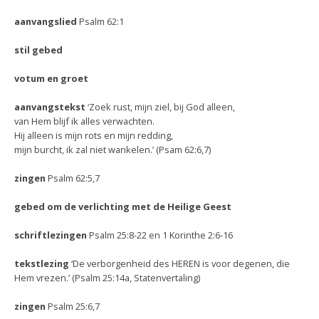
aanvangslied
Psalm 62:1
stil gebed
votum en groet
aanvangstekst
‘Zoek rust, mijn ziel, bij God alleen,
van Hem blijf ik alles verwachten.
Hij alleen is mijn rots en mijn redding,
mijn burcht, ik zal niet wankelen.’ (Psam 62:6,7)
zingen
Psalm 62:5,7
gebed om de verlichting met de Heilige Geest
schriftlezingen
Psalm 25:8-22 en 1 Korinthe 2:6-16
tekstlezing
‘De verborgenheid des HEREN is voor degenen, die
Hem vrezen.’ (Psalm 25:14a, Statenvertaling)
zingen
Psalm 25:6,7