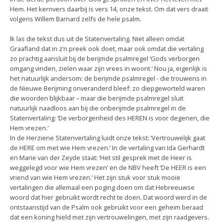
Hem. Het kernvers daarbij is vers 14, onze tekst. Om dat vers draait
volgens Willem Barnard zelfs de hele psalm.
Ik las die tekst dus uit de Statenvertaling. Niet alleen omdat
Graafland dat in z’n preek ook doet, maar ook omdat die vertaling
zo prachtig aansluit bij de berijmde psalmregel ‘Gods verborgen
omgang vinden, zielen waar zijn vrees in woont.’ Nou ja, eigenlijk is
het natuurlijk andersom: de berijmde psalmregel - die trouwens in
de Nieuwe Berijming onveranderd bleef: zo diepgeworteld waren
die woorden blijkbaar – maar die berijmde psalmregel sluit
natuurlijk naadloos aan bij die onberijmde psalmregel in de
Statenvertaling: ‘De verborgenheid des HEREN is voor degenen, die
Hem vrezen.’
In de Herziene Statenvertaling luidt onze tekst: ‘Vertrouwelijk gaat
de HERE om met wie Hem vrezen.’ In de vertaling van Ida Gerhardt
en Marie van der Zeyde staat: ‘Het stil gesprek met de Heer is
weggelegd voor wie Hem vrezen’ en de NBV heeft ‘De HEER is een
vriend van wie Hem vrezen.’ Het zijn stuk voor stuk mooie
vertalingen die allemaal een poging doen om dat Hebreeuwse
woord dat hier gebruikt wordt recht te doen. Dat woord werd in de
ontstaanstijd van de Psalm ook gebruikt voor een geheim beraad
dat een koning hield met zijn vertrouwelingen, met zijn raadgevers.