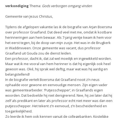
verkondiging
Thema:
Gods verborgen omgang vinden
Gemeente van Jezus Christus,
Tijdens de afgelopen vakantie las ik de biografie van Arjan Boersma
over professor Graafland. Dat deed veel met me, omdat ik kostbare
herinneringen aan hem bewaar. Als 7-jarig ventje kwam ik hem voor
het eerst tegen, bij de doop van mijn zusje. Het was in de Brugkerk
in Waddinxveen. Onze gemeente was vacant, dus professor
Graafland uit Gouda zou de dienst leiden.
Een professor, dacht ik, dat zal wel moeilijk en ingewikkeld worden.
Maar wat ik me vooral van hem herinner is dat hij eigenlijk ook heel
gewoon was. Oké, hij sprak wel deftig, maar wat was hij aardig en
belangstellend!
In de biografie vertelt Boersma dat Graafland nooit z’n neus
ophaalde voor gewone en eenvoudige mensen. Zijn eigen vader
was gemeentearbeider. ‘Putjesschepper’, in Graaflands eigen
woorden. Dat bedoelde hij niet denigrerend. Nee, hij zei later dat hij
zelf als predikant en later als professor echt niet meer was dan een
putjesschepper. Het tekent z’n eenvoud, z’n bescheidenheid en
toegankelijkheid.
Zo leerde ik hem ook kennen vanuit de collegebanken. Kostelijke