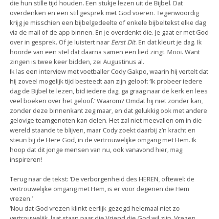
die hun stille tijd houden. Een stukje lezen uit de Bijbel. Dat
overdenken en een stil gesprek met God voeren. Tegenwoordig
krijg je misschien een bijbelgedeelte of enkele bijbeltekst elke dag
via de mail of de app binnen. En je overdenkt die. Je gaat er met God
over in gesprek. Of je luistert naar
Eerst Dit
. En dat kleurt je dag. Ik
hoorde van een stel dat daarna samen een lied zingt. Mooi. Want
zingen is twee keer bidden, zei Augustinus al.
Ik las een interview met voetballer Cody Gakpo, waarin hij vertelt dat
hij zoveel mogelijk tijd besteedt aan zijn geloof: ‘Ik probeer iedere
dag de Bijbel te lezen, bid iedere dag, ga graag naar de kerk en lees
veel boeken over het geloof.’ Waarom? Omdat hij niet zonder kan,
zonder deze binnenkant zeg maar, en dat gelukkig ook met andere
gelovige teamgenoten kan delen. Het zal niet meevallen om in die
wereld staande te blijven, maar Cody zoekt daarbij z’n kracht en
steun bij de Here God, in de vertrouwelijke omgang met Hem. Ik
hoop dat dit jonge mensen van nu, ook vanavond hier, mag
inspireren!
Terug naar de tekst: ‘De verborgenheid des HEREN, oftewel: de
vertrouwelijke omgang met Hem, is er voor degenen die Hem
vrezen.’
‘Nou dat God vrezen klinkt eerlijk gezegd helemaal niet zo
vertrouwelijk, laat staan naar die Vriend die God wil zijn. Vrezen