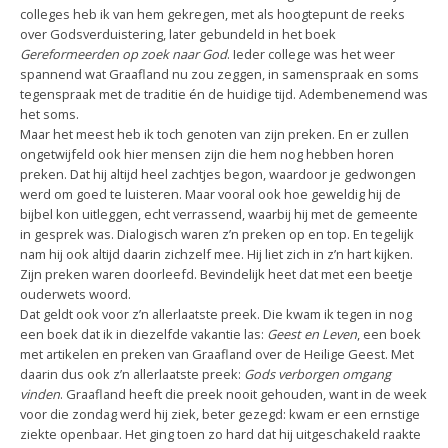
colleges heb ik van hem gekregen, met als hoogtepunt de reeks
over Godsverduistering, later gebundeld in het boek
Gereformeerden op zoek naar God
. Ieder college was het weer
spannend wat Graafland nu zou zeggen, in samenspraak en soms
tegenspraak met de traditie én de huidige tijd. Adembenemend was
het soms.
Maar het meest heb ik toch genoten van zijn preken. En er zullen
ongetwijfeld ook hier mensen zijn die hem nog hebben horen
preken. Dat hij altijd heel zachtjes begon, waardoor je gedwongen
werd om goed te luisteren. Maar vooral ook hoe geweldig hij de
bijbel kon uitleggen, echt verrassend, waarbij hij met de gemeente
in gesprek was. Dialogisch waren z’n preken op en top. En tegelijk
nam hij ook altijd daarin zichzelf mee. Hij liet zich in z’n hart kijken.
Zijn preken waren doorleefd. Bevindelijk heet dat met een beetje
ouderwets woord.
Dat geldt ook voor z’n allerlaatste preek. Die kwam ik tegen in nog
een boek dat ik in diezelfde vakantie las:
Geest en Leven
, een boek
met artikelen en preken van Graafland over de Heilige Geest. Met
daarin dus ook z’n allerlaatste preek:
Gods verborgen omgang
vinden
. Graafland heeft die preek nooit gehouden, want in de week
voor die zondag werd hij ziek, beter gezegd: kwam er een ernstige
ziekte openbaar. Het ging toen zo hard dat hij uitgeschakeld raakte