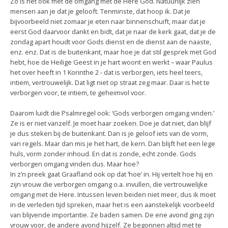
Zo is het ook met de omgang met de Here God. Natuurlijk zien
mensen aan je dat je gelooft. Tenminste, dat hoop ik. Dat je
bijvoorbeeld niet zomaar je eten naar binnenschuift, maar dat je
eerst God daarvoor dankt en bidt, dat je naar de kerk gaat, dat je de
zondag apart houdt voor Gods dienst en de dienst aan de naaste,
enz. enz. Dat is de buitenkant, maar hoe je dat stil gesprek met God
hebt, hoe de Heilige Geest in je hart woont en werkt – waar Paulus
het over heeft in 1 Korinthe 2 - dat is verborgen, iets heel teers,
intiem, vertrouwelijk. Dat ligt niet op straat zeg maar. Daar is het te
verborgen voor, te intiem, te geheimvol voor.
Daarom luidt die Psalmregel ook: ‘Gods verborgen omgang vinden.’
Ze is er niet vanzelf. Je moet haar zoeken. Doe je dat niet, dan blijf
je dus steken bij de buitenkant. Dan is je geloof iets van de vorm,
van regels. Maar dan mis je het hart, de kern. Dan blijft het een lege
huls, vorm zonder inhoud. En dat is zonde, echt zonde. Gods
verborgen omgang vinden dus. Maar hoe?
In z’n preek gaat Graafland ook op dat ‘hoe’ in. Hij vertelt hoe hij en
zijn vrouw die verborgen omgang o.a. invullen, die vertrouwelijke
omgang met de Here. Intussen leven beiden niet meer, dus ik moet
in de verleden tijd spreken, maar het is een aanstekelijk voorbeeld
van blijvende importantie. Ze baden samen. De ene avond ging zijn
vrouw voor, de andere avond hijzelf. Ze begonnen altijd met te