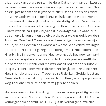
bijzondere van dat vrezen van de Here. Dat is niet maar een kwestie
van een moment. Als we emotioneel zijn of in een crisis zitten. Nee,
daarin gaat het om een blijvende relatie tussen God en ons, want
die vreze Gods woont in ons hart. En als ik dan het woord ‘wonen’
noem, moet ik natuurlijk denken aan de Heilige Geest. Want die is in
ons hart komen wonen. En dan zegt de Here Jezus: als die Geest in
u komt wonen, zal Hij in u blijven tot in eeuwigheid. Gewoon elke
dag en op elk moment en op elke plek, waar we ons ook bevinden.’
Tot zover Graafland. Troostvolle en bemoedigende woorden zijn
het. Ja, als de Geest in ons woont, als we tot Gods vertrouwelingen
behoren, met eerbied gezegd ‘een bondje met Hem hebben’, dan is
Hij erbij. Erbij in verwondering: ‘Heer, wat hebt U het mooi gemaakt!
En wat een ongekende verrassing dat U me dit juist nu geeft!, dat
die persoon er juist nu voor me was, dat dit lied precies nu klonk!’
Erbij in verdriet: ‘Heer, wat is dit verschrikkelijk om mee te maken!
Help mij, help ons erdoor. Troost, zoals U dat kan. Goddank dat uw
Geest de Trooster is!’ Erbij in verwachting: ‘Heer, wijs mij, wijs ons de
weg. Leer ons Uw wil te doen, te zeggen, te denken.’
Nog één keer die tekst. In die gedragen, maar ook prachtige versie
van de klassieke Statenvertaling: ‘De verborgenheid des HEREN’. Ja,
verborgenheid hoort bij de HERE. Hij is de Verborgene. We zien