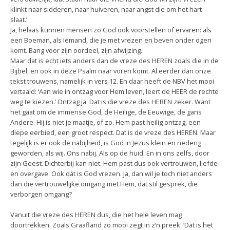
klinkt naar sidderen, naar huiveren, naar angst die om het hart
slaat.’
Ja, helaas kunnen mensen zo God ook voorstellen of ervaren: als
een Boeman, als Iemand, die je met vrezen en beven onder ogen
komt. Bang voor zijn oordeel, zijn afwijzing.
Maar dat is echt iets anders dan de vreze des HEREN zoals die in de
Bijbel, en ook in deze Psalm naar voren komt. Al eerder dan onze
tekst trouwens, namelijk in vers 12. En daar heeft de NBV het mooi
vertaald: ‘Aan wie in ontzag voor Hem leven, leert de HEER de rechte
weg te kiezen.’ Ontzag ja. Dat is die vreze des HEREN zeker. Want
het gaat om de immense God, de Heilige, de Eeuwige, de gans
Andere. Hij is niet je maatje, of zo. Hem past heilig ontzag, een
diepe eerbied, een groot respect. Dat is de vreze des HEREN. Maar
tegelijk is er ook de nabijheid, is God in Jezus klein en nederig
geworden, als wij. Ons nabij. Als op de huid. En in ons zelfs, door
zijn Geest. Dichterbij kan niet. Hem past dus ook vertrouwen, liefde
en overgave. Ook dát is God vrezen. Ja, dan wil je toch niet anders
dan die vertrouwelijke omgang met Hem, dat stil gesprek, die
verborgen omgang?
Vanuit die vreze des HEREN dus, die het hele leven mag
doortrekken. Zoals Graafland zo mooi zegt in z’n preek: ‘Dat is het