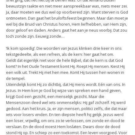
snel ging, dat het niet bij te benen was. Of dat iemand buiten
bewustzijn raakte en niet meer aanspreekbaar was, niets meer zei.
Ja, daar moeten we dus wel op voorbereid zijn. Want sterven is God
ontmoeten. Dan gaat het bruiloftsfeest beginnen. Maar dan moet je
wel bij die Bruid van Christus horen, Hem liefhebben, van Hem zijn,
door geloof en daden. Anders gaat het aan je neus voorbij. Dat zou
toch zonde zijn. Eeuwig zonde…
‘Ik kom spoedig’. Die woorden van Jezus klinken drie keer in ons
tekstgedeelte, als een refrein, als de kern: hier gaat het om.
Geldt dat eigenlijk niet voor de hele Bijbel, dat de kern is dat God
komt? In het Oude Testament komt Hij. Roept Hij mensen. Kiest Hij
een volk uit. Trekt Hij met hen mee. Komt Hij tussen hen wonen in
de tempel.
Uiteindelijk komt Hij zo dichtbij, dat Hij mens wordt. Eén van ons. In
Jezus. In Hem kon je God bij wijze van spreken een hand geven,
krijgt God een gezicht, een menselijk gezicht. Maar die
Mensenzoon deed wel iets onmenselijks: Hij gaf zichzelf. Hij werd
gedood. Aan het kruis. Ja, er zijn mensen, politici zelfs, die dat maar
iets voor losers vinden. En ten diepste heeft hij gelijk. Jezus werd
een loser, vrijwillig, om ons zo te verlossen, om zonde en dood te
verslaan. En de dood moest Hem loslaten. Dwars door de dood
stond Hij op. En schiep zo een toekomst. Een leven voorgoed. Voor