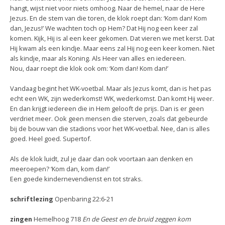
hangt, wijst niet voor niets omhoog. Naar de hemel, naar de Here
Jezus. En de stem van die toren, de klok roept dan: ‘Kom dan! Kom
dan, Jezus!’ We wachten toch op Hem? Dat Hij nog een keer zal
komen. Kijk, Hij is al een keer gekomen. Dat vieren we met kerst. Dat
Hij kwam als een kindje. Maar eens zal Hij nog een keer komen. Niet
als kindje, maar als Koning. Als Heer van alles en iedereen.
Nou, daar roept die klok ook om: ‘Kom dan! Kom dan!’
Vandaag begint het WK-voetbal. Maar als Jezus komt, dan is het pas
echt een WK, zijn wederkomst! WK, wederkomst. Dan komt Hij weer.
En dan krijgt iedereen die in Hem gelooft de prijs. Dan is er geen
verdriet meer. Ook geen mensen die sterven, zoals dat gebeurde
bij de bouw van die stadions voor het WK-voetbal. Nee, dan is alles
goed. Heel goed. Supertof.
Als de klok luidt, zul je daar dan ook voortaan aan denken en
meeroepen? ‘Kom dan, kom dan!’
Een goede kindernevendienst en tot straks.
schriftlezing
Openbaring 22:6-21
zingen
Hemelhoog 718
En de Geest en de bruid zeggen kom