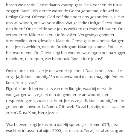
horen we dat de Geest daarin voorop gaat. De Geest en de Bruid
zeggen: ‘Kom!’. Als eerste wordt de Geest genoemd, oftewel de
Heilige Geest. Oftewel God zelf die onder ons gezonden is, die in
ons wil wonen, ons wil vervullen. Wat gaat die Heilige Geest daar
dan doen? Onze liefde voor Jezus wekken en levend houden. Ons
veranderen. Milder maken. Liefdevoller. Vergevingsgezinder.
Vredevoller. Vreugdevoller. Maar de Geest gaat ook het verlangen
naar Jezus wekken, naar de Bruidegom. Naar zijn komst. Zodat je
het overneemt. De Geest zegt het voor en wij mogen het nazeggen,
nabidden, naroepen, van binnenuit: ‘Kom, Here Jezus!’
Ook in onze tekst zie je die wederzijdsheid. Daar is het Jezus die
zegt: ‘Ja, Ik kom spoedig.’ En ons antwoord daarop mag zijn: ‘Amen.
Kom, Here Jezus!’
Eigenlijk heeft het wel iets van een liturgie, waarbij eerst de
voorganger wat zegt en dan de gemeente antwoordt, een
responsie geeft, zoals dat heet. Jezus zegt: ‘Ik kom spoedig’ en de
gemeente antwoordt: ‘Amen. Oftewel: ‘Zo zal het zijn, dat is vast en
zeker’. Dus: ‘Kom, Here Jezus!’
‘Wacht even, zegt Jezus nou dat Hij spoedig zal komen?? Tja, we
wachten intussen al bijna 2000 jaar daarop. Terwijl er al zo lang om