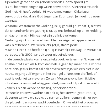
zijn komst geroepen en gebeden wordt. Hoezo spoedig?!’
Ik zou hier twee dingen op willen antwoorden. Allereerst treuzelt
God niet. Hij heeft geduld. Hij wacht met komen. Okke Jager
verwoordde dat al, als God tegen zijn Zoon zegt: ‘Je moet nog even
wachten.’
Waarom? Waarom wacht God nog, is Hij geduldig? Omdat Hij niet wil
dat iemand verloren gaat. Hij is uit op ons behoud, op onze redding,
en daarom wacht Hij nog met zijn definitieve komst.
Geduldig zijn, kunnen wachten. Allemaal eigenschappen die wij
vaak niet hebben. We willen iets gelijk, stante pede.
Maar de Here God heeft de tijd. Hij is namelijk eeuwig. En vanuit dat
perspectief is 2000 jaar ook weer niet eindeloos.
In de tweede plaats kun je onze tekst ook vertalen met ‘Ik kom met
snelheid.’ M.a.w.: ‘Als Ik kom dan heb je geen tijd meer om je voor te
bereiden.’ Jezus’ komst zal ook onverwacht zijn. ‘Als een dief in de
nacht’, zegt Hij zelf ergens in het Evangelie. Nee, een dief belt of
appt je ook niet van tevoren. Zo van: ‘Morgenavond kom ik bij je
inbreken.’ Jezus is gelukkig geen dief, maar ook Hij zal onverwacht
komen. En dan valt de beslissing, het eindoordeel.
Dat snelle en onverwachte kan ook bij het sterven gebeuren. Bij
degenen van wie we straks de namen zullen noemen zijn er ook
die plotseling en onverwacht overleden. Of waarbij het proces zo