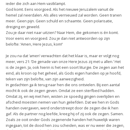
ieder die zich aan Hem vastklampt.
God komt. Eens voorgoed. Als het nieuwe Jeruzalem vanuit de
hemel zal neerdalen. Als alles vernieuwd zal worden. Geen tranen
meer. Geen pijn. Geen schuld en schaamte. Geen polarisatie,
dreiging en geweld.
Zou je daar niet naar uitzien? Naar Hem, die gekomen is én komt.
Voor eens en voorgoed. Zou je dan niet antwoorden op zijn
belofte: ‘Amen, Here Jezus, kom!’
Je zou na dat ‘amen’ verwachten dat het klaar is, maar er volgt nog
meer, vers 21: ‘De genade van onze Here Jezus zij met u allen.’ Het
is de zegen. Ja, ook hierin is het een soort liturgie. De zegen aan het
eind, als kroon op het geheel, als Gods eigen handen op je hoofd,
teken van zijn belofte, van zijn aanwezigheid.
In gedachten ga ik terug naar hen die ons ontvielen. Bij een aantal
mocht ik ook de zegen geven. Omdat ze een sterfbed hadden.
Omdat zij, en wij met hen, wisten ze spoedig gingen overlijden en
afscheid moesten nemen van hun geliefden. Dat we hen in Gods
handen overgaven, werd onderstreept door de zegen die ik hen
gaf. Als de partner nog leefde, kreeg hij of zij ook de zegen. Samen.
Zoals ze ooit onder Gods zegenende handen het huwelijk waren
ingegaan, tot de dood hen zou scheiden, was er nu weer die zegen,