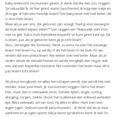
baby antwoord zou kunnen geven, ik denk dat die dan zou zeggen:
“Ja natuurlijk! Ik zit hier goed, warm, beschermd, ik krijg mijn natje en
droogje, ik heb een heerlijk leven!” Die baby weet ook niet beter, dit
is voor hem leven.
Maar als je aan ons, die geboren zijn, vraagt: “Had jij voor eeuwig in
de buik willen blijven zitten?” Dan zeggen we: “Natuurlijk niet! Doe
niet zo gek. Dat is toch hartstikke beperkt? Je kunt geen kant op. Dit
is leven, pas als je geboren bent ga je echt leven”.’
‘Nou,’ vervolgde die dominee, ‘denk zo eens na over het eeuwige
leven. Het leven nu, op aarde, is als het leven in de buik. En we
vinden dat een prima leven. We weten ook niet beter. Maar als je
straks vanuit de nieuwe hemel en aarde terugkijkt dan zeg je: wat
was dat een beperkte toestand. We noemden het leven maar dit is
pas leven! Echt leven!’
Als Jezus terugkomt, en alles herschapen wordt, dan wordt het niet
minder, maar juist meer. Je zou kunnen zeggen: het is het leven
hier, maar dan in volmaakte vorm. Zonder lijden, angst, oorlog,
dreiging, zorgen, ziekte, dood. Dat is allemaal dan voltooid verleden
tijd. Alles volmaakt, vol van God, Hij alles in allen. Hem zien met
eigen ogen. Geloven wordt aanschouwen… Ik denk dat als je daar
aankomt en je ogen opent, dat je eerst sprakeloos bent. Ik wel. En