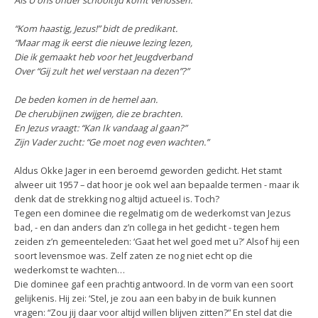
Als U ons onder schooltijd komt verlossen.”
“Kom haastig, Jezus!” bidt de predikant.
“Maar mag ik eerst die nieuwe lezing lezen,
Die ik gemaakt heb voor het Jeugdverband
Over “Gij zult het wel verstaan na dezen”?”
De beden komen in de hemel aan.
De cherubijnen zwijgen, die ze brachten.
En Jezus vraagt: “Kan Ik vandaag al gaan?”
Zijn Vader zucht: “Ge moet nog even wachten.”
Aldus Okke Jager in een beroemd geworden gedicht. Het stamt
alweer uit 1957 – dat hoor je ook wel aan bepaalde termen - maar ik
denk dat de strekking nog altijd actueel is. Toch?
Tegen een dominee die regelmatig om de wederkomst van Jezus
bad, - en dan anders dan z’n collega in het gedicht - tegen hem
zeiden z’n gemeenteleden: ‘Gaat het wel goed met u?’ Alsof hij een
soort levensmoe was. Zelf zaten ze nog niet echt op die
wederkomst te wachten…
Die dominee gaf een prachtig antwoord. In de vorm van een soort
gelijkenis. Hij zei: ‘Stel, je zou aan een baby in de buik kunnen
vragen: “Zou jij daar voor altijd willen blijven zitten?” En stel dat die