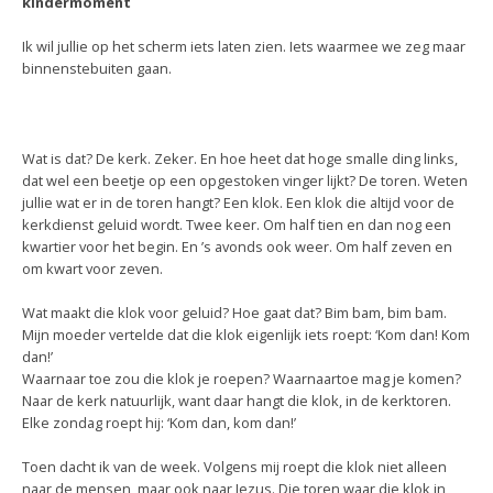
kindermoment
Ik wil jullie op het scherm iets laten zien. Iets waarmee we zeg maar
binnenstebuiten gaan.
Wat is dat? De kerk. Zeker. En hoe heet dat hoge smalle ding links,
dat wel een beetje op een opgestoken vinger lijkt? De toren. Weten
jullie wat er in de toren hangt? Een klok. Een klok die altijd voor de
kerkdienst geluid wordt. Twee keer. Om half tien en dan nog een
kwartier voor het begin. En ’s avonds ook weer. Om half zeven en
om kwart voor zeven.
Wat maakt die klok voor geluid? Hoe gaat dat? Bim bam, bim bam.
Mijn moeder vertelde dat die klok eigenlijk iets roept: ‘Kom dan! Kom
dan!’
Waarnaar toe zou die klok je roepen? Waarnaartoe mag je komen?
Naar de kerk natuurlijk, want daar hangt die klok, in de kerktoren.
Elke zondag roept hij: ‘Kom dan, kom dan!’
Toen dacht ik van de week. Volgens mij roept die klok niet alleen
naar de mensen, maar ook naar Jezus. Die toren waar die klok in