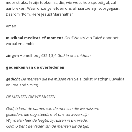
meer straks. In zijn toekomst, die, wie weet hoe spoedig al, zal
aanbreken. Waar onze geliefden ons al naartoe zijn voorgegaan.
Daarom: ‘Kom, Here Jezus! Maranatha!’
Amen
muzikaal meditatief moment
Oculi Nostri
van Taizé door het
vocaal ensemble
zingen
Hemelhoog 632:1,3,4
God in ons midden
gedenken van de overledenen
gedicht
De mensen die we missen
van Sela (tekst: Matthijn Buwalda
en Roeland Smith)
DE MENSEN DIE WE MISSEN
God, U kent de namen van de mensen die we missen;
geliefden, die nog steeds met ons verweven zijn.
Wij voelen hier de leegte; zij rusten in uw vrede.
God, U bent de Vader van de mensen uit de tijd.