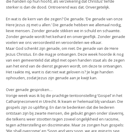
die handen op hun hoofd, als verzekering dat Christus’ liefde
sterker is dan de dood. Ontroerend was dat. Onvergetelijk.
En wat is de kern van die zegen? De genade. ‘De genade van onze
Here Jezus zij met u allen.’ Die genade hebben we allemaal nodig,
lieve mensen. Zonder genade stikken we in schuld en schaamte.
Zonder genade wordt het keihard en onvergeeflijk. Zonder genade
voelen we ons veroordeeld en veroordelen we elkaar.
Maar God schenkt zijn genade, om niet. De genade van de Here
Jezus Christus. En die mag je ontvangen. Deze week hoorde ik nog
van een gemeentelid dat altijd met open handen staat als de zegen
aan het eind van de dienst gegeven wordt, om deze te ontvangen.
Het raakte mij, want is dat niet wat geloven is? Je lege handen
ophouden, zodat Jezus zijn genade aan je kwijt kan.
Over genade gesproken…
Vorige week was ik bij die prachtige tentoonstelling ‘Gospel’ in het
Catharijneconvent in Utrecht. Ik kwam er helemaal blij vandaan. Die
gospels zijn zo uplifting. En dan te bedenken dat die liederen
ontstaan zijn bij zwarte mensen, die gebukt gingen onder slavernij,
die telkens weer stootten tegen zoveel ongelijkheid en racisme,
tegen achterstelling en discriminatie. Maar ze zongen hun gospels:
‘We shall overcome’ en ‘Soon and very soon, we are going to see