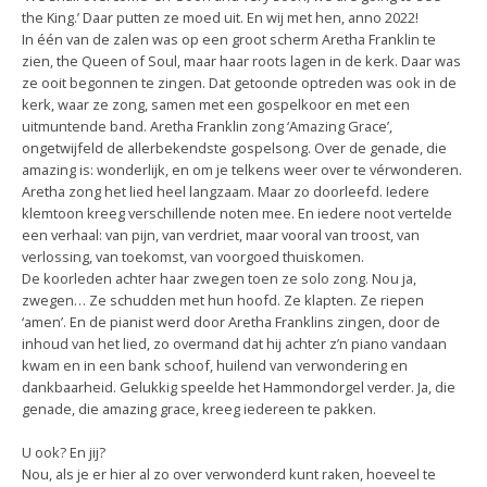
the King.’ Daar putten ze moed uit. En wij met hen, anno 2022!
In één van de zalen was op een groot scherm Aretha Franklin te
zien, the Queen of Soul, maar haar roots lagen in de kerk. Daar was
ze ooit begonnen te zingen. Dat getoonde optreden was ook in de
kerk, waar ze zong, samen met een gospelkoor en met een
uitmuntende band. Aretha Franklin zong ‘Amazing Grace’,
ongetwijfeld de allerbekendste gospelsong. Over de genade, die
amazing is: wonderlijk, en om je telkens weer over te vérwonderen.
Aretha zong het lied heel langzaam. Maar zo doorleefd. Iedere
klemtoon kreeg verschillende noten mee. En iedere noot vertelde
een verhaal: van pijn, van verdriet, maar vooral van troost, van
verlossing, van toekomst, van voorgoed thuiskomen.
De koorleden achter haar zwegen toen ze solo zong. Nou ja,
zwegen… Ze schudden met hun hoofd. Ze klapten. Ze riepen
‘amen’. En de pianist werd door Aretha Franklins zingen, door de
inhoud van het lied, zo overmand dat hij achter z’n piano vandaan
kwam en in een bank schoof, huilend van verwondering en
dankbaarheid. Gelukkig speelde het Hammondorgel verder. Ja, die
genade, die amazing grace, kreeg iedereen te pakken.
U ook? En jij?
Nou, als je er hier al zo over verwonderd kunt raken, hoeveel te