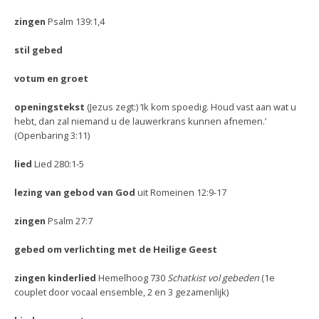
zingen
Psalm 139:1,4
stil gebed
votum en groet
openingstekst
(Jezus zegt:) ‘Ik kom spoedig. Houd vast aan wat u
hebt, dan zal niemand u de lauwerkrans kunnen afnemen.’
(Openbaring 3:11)
lied
Lied 280:1-5
lezing van gebod van God
uit Romeinen 12:9-17
zingen
Psalm 27:7
gebed om verlichting met de Heilige Geest
zingen kinderlied
Hemelhoog 730
Schatkist vol gebeden
(1e
couplet door vocaal ensemble, 2 en 3 gezamenlijk)