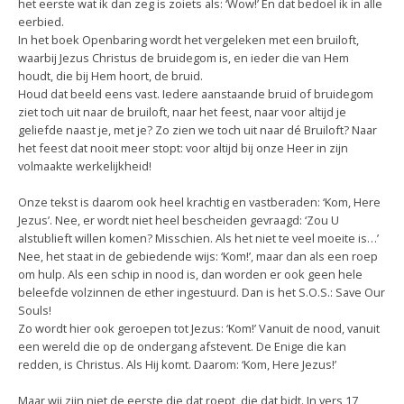
het eerste wat ik dan zeg is zoiets als: ‘Wow!’ En dat bedoel ik in alle
eerbied.
In het boek Openbaring wordt het vergeleken met een bruiloft,
waarbij Jezus Christus de bruidegom is, en ieder die van Hem
houdt, die bij Hem hoort, de bruid.
Houd dat beeld eens vast. Iedere aanstaande bruid of bruidegom
ziet toch uit naar de bruiloft, naar het feest, naar voor altijd je
geliefde naast je, met je? Zo zien we toch uit naar dé Bruiloft? Naar
het feest dat nooit meer stopt: voor altijd bij onze Heer in zijn
volmaakte werkelijkheid!
Onze tekst is daarom ook heel krachtig en vastberaden: ‘Kom, Here
Jezus’. Nee, er wordt niet heel bescheiden gevraagd: ‘Zou U
alstublieft willen komen? Misschien. Als het niet te veel moeite is…’
Nee, het staat in de gebiedende wijs: ‘Kom!’, maar dan als een roep
om hulp. Als een schip in nood is, dan worden er ook geen hele
beleefde volzinnen de ether ingestuurd. Dan is het S.O.S.: Save Our
Souls!
Zo wordt hier ook geroepen tot Jezus: ‘Kom!’ Vanuit de nood, vanuit
een wereld die op de ondergang afstevent. De Enige die kan
redden, is Christus. Als Hij komt. Daarom: ‘Kom, Here Jezus!’
Maar wij zijn niet de eerste die dat roept, die dat bidt. In vers 17