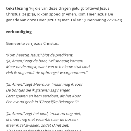
tekstlezing
‘Hij die van deze dingen getuigt (oftewel Jezus
Christus) zegt: ‘Ja, Ik kom spoedig!’ Amen. Kom, Heer Jezus! De
genade van onze Heer Jezus zij met u allen.’ (Openbaring 22:20-21)
verkondiging
Gemeente van Jezus Christus,
“Kom haastig, Jezus!” bidt de predikant.
“Ja, Amen,” zegt de boer, “wil spoedig komen!
Maar na de oogst, want van m’n nieuw stuk land
Heb ik nog nooit de opbrengst waargenomen.”
“Ja, Amen,” zegt Mevrouw, “maar mag ik voor
De bontjas die ik gisteren zag hangen
Eerst sparen en hem aandoen, als het Koor
Een avond geeft in “Christ’lijke Belangen”?”
“Ja, Amen,” zegt het kind, “maar nu nog niet,
Ik moet nog met vacantie naar de bossen.
Maar ik zal zwaaien, zodat U het ziet,