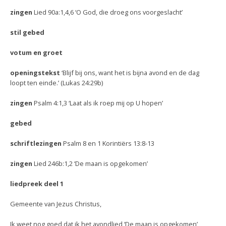
zingen
Lied 90a:1,4,6 ‘O God, die droeg ons voorgeslacht’
stil gebed
votum en groet
openingstekst
‘Blijf bij ons, want het is bijna avond en de dag
loopt ten einde.’ (Lukas 24:29b)
zingen
Psalm 4:1,3 ‘Laat als ik roep mij op U hopen’
gebed
schriftlezingen
Psalm 8 en 1 Korintiërs 13:8-13
zingen
Lied 246b:1,2 ‘De maan is opgekomen’
liedpreek deel 1
Gemeente van Jezus Christus,
Ik weet nog goed dat ik het avondlied ‘De maan is opgekomen’