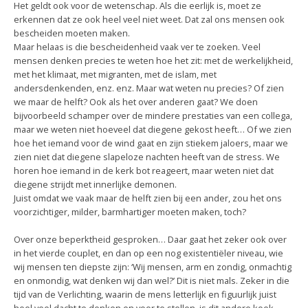
Het geldt ook voor de wetenschap. Als die eerlijk is, moet ze
erkennen dat ze ook heel veel niet weet. Dat zal ons mensen ook
bescheiden moeten maken.
Maar helaas is die bescheidenheid vaak ver te zoeken. Veel
mensen denken precies te weten hoe het zit: met de werkelijkheid,
met het klimaat, met migranten, met de islam, met
andersdenkenden, enz. enz. Maar wat weten nu precies? Of zien
we maar de helft? Ook als het over anderen gaat? We doen
bijvoorbeeld schamper over de mindere prestaties van een collega,
maar we weten niet hoeveel dat diegene gekost heeft… Of we zien
hoe het iemand voor de wind gaat en zijn stiekem jaloers, maar we
zien niet dat diegene slapeloze nachten heeft van de stress. We
horen hoe iemand in de kerk bot reageert, maar weten niet dat
diegene strijdt met innerlijke demonen.
Juist omdat we vaak maar de helft zien bij een ander, zou het ons
voorzichtiger, milder, barmhartiger moeten maken, toch?
Over onze beperktheid gesproken… Daar gaat het zeker ook over
in het vierde couplet, en dan op een nog existentiëler niveau, wie
wij mensen ten diepste zijn: ‘Wij mensen, arm en zondig, onmachtig
en onmondig, wat denken wij dan wel?’ Dit is niet mals. Zeker in die
tijd van de Verlichting, waarin de mens letterlijk en figuurlijk juist