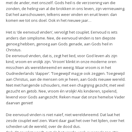
met de ander, met onszelf. Gods heil is de verzoening van die
zonden, de heling van al die brokken in ons leven, zijn vernieuwing.
Dat heil aanschouwen, telkens weer vinden en eruit leven: dan
komen we tot ons doel. Ook in het nieuwe jaar…
Het is ‘de eenvoud vinden’, vervolgt het couplet. Eenvoud is iets
anders dan simplisme. Nee, de eenvoud vinden is ten diepste
genoeg hebben, genoeg aan Gods genade, aan Gods heil in
Christus.
De eenvoud vinden, dat is, zegt het lied, voor God leven als zijn
kind, vroom en vrolijk zijn. ‘Vroom’ klinkt in onze moderne oren
misschien als wereldvreemd en weeïg. Maar vroom is in het
Oudnederlands ‘dapper’. ‘Toegewijd’ mag je ook zeggen. Toegewijd
aan Christus, aan de mensen om je heen, aan Gods nieuwe wereld.
Niet met hangende schouders, met een chagrijnig gezicht, met veel
gezucht en getob. Nee, vroom én vrolijk! Als kinderen, spelend,
levend voor Gods aangezicht. Reken maar dat onze hemelse Vader
daarvan geniet!
Die eenvoud vinden is niet naïef, niet wereldvreemd. Dat laat het
zesde couplet wel zien. Want daar gaat het over het lijden, over het
scheiden uit de wereld, over de dood dus.