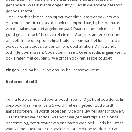
gehandeld? Was ik niet te ongeduldig? Heb ik die andere persoon
genoeg geacht?’
Dit sluit toch helemaal aan bij dat avondlied, dat hier ook iets van
een biecht heeft. En past dat ook niet bij oudjaar, bij het opmaken
van de balans van het afgelopen jaar? Daarin is het ook niet altijd
goed gegaan, toch? In onze relatie met God, met anderen en met
onszelf. In de oorspronkelijke Duitse versie van het lied staat dat
we daardoor steeds verder van ons doel afraken. Dat is zonde
toch?! Je doel missen. Gods doel missen. Over wat dat is gaan we nu
ook zingen met couplet 5. We zingen ook het zesde couplet.
zingen
Lied 246b:5,6 ‘Doe ons uw heil aanschouwen’
liedpreek deel 3
Tot nu toe was het lied vooral beschrijvend. O ja, heel beeldend. En
diep ook. Maar vanaf vers 5 wordt het een gebed. God wordt
aangesproken, Hij wordt gebeden: ‘Doe ons uw heil aanschouwen.’
Daar hebben we dat doel waarvoor we gemaakt zijn. Dat is onze
bestemming, het rustpunt van ons hart: ‘Gods heil.’ Gods heil staat
voor z’n heelheid, voor de shalom, voor de diepe vrede met God,