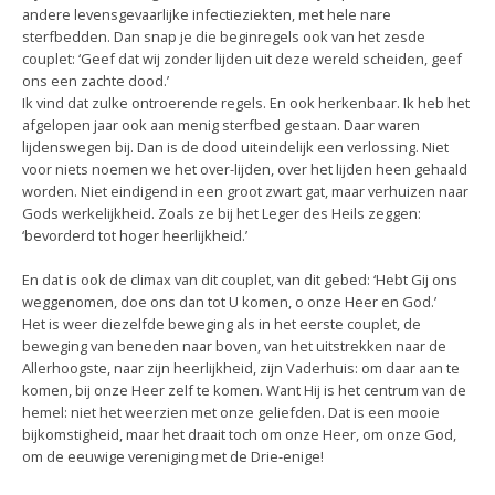
andere levensgevaarlijke infectieziekten, met hele nare
sterfbedden. Dan snap je die beginregels ook van het zesde
couplet: ‘Geef dat wij zonder lijden uit deze wereld scheiden, geef
ons een zachte dood.’
Ik vind dat zulke ontroerende regels. En ook herkenbaar. Ik heb het
afgelopen jaar ook aan menig sterfbed gestaan. Daar waren
lijdenswegen bij. Dan is de dood uiteindelijk een verlossing. Niet
voor niets noemen we het over-lijden, over het lijden heen gehaald
worden. Niet eindigend in een groot zwart gat, maar verhuizen naar
Gods werkelijkheid. Zoals ze bij het Leger des Heils zeggen:
‘bevorderd tot hoger heerlijkheid.’
En dat is ook de climax van dit couplet, van dit gebed: ‘Hebt Gij ons
weggenomen, doe ons dan tot U komen, o onze Heer en God.’
Het is weer diezelfde beweging als in het eerste couplet, de
beweging van beneden naar boven, van het uitstrekken naar de
Allerhoogste, naar zijn heerlijkheid, zijn Vaderhuis: om daar aan te
komen, bij onze Heer zelf te komen. Want Hij is het centrum van de
hemel: niet het weerzien met onze geliefden. Dat is een mooie
bijkomstigheid, maar het draait toch om onze Heer, om onze God,
om de eeuwige vereniging met de Drie-enige!