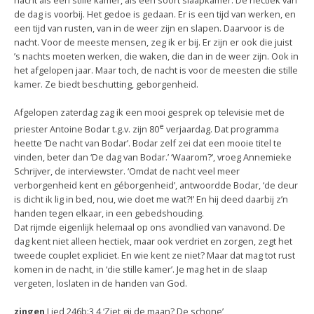
nacht als een stille kamer, als een soort slaapkamer. De hectiek van
de dag is voorbij. Het gedoe is gedaan. Er is een tijd van werken, en
een tijd van rusten, van in de weer zijn en slapen. Daarvoor is de
nacht. Voor de meeste mensen, zeg ik er bij. Er zijn er ook die juist
’s nachts moeten werken, die waken, die dan in de weer zijn. Ook in
het afgelopen jaar. Maar toch, de nacht is voor de meesten die stille
kamer. Ze biedt beschutting, geborgenheid.
Afgelopen zaterdag zag ik een mooi gesprek op televisie met de
e
priester Antoine Bodar t.g.v. zijn 80
verjaardag. Dat programma
heette ‘De nacht van Bodar’. Bodar zelf zei dat een mooie titel te
vinden, beter dan ‘De dag van Bodar.’ ‘Waarom?’, vroeg Annemieke
Schrijver, de interviewster. ‘Omdat de nacht veel meer
verborgenheid kent en géborgenheid’, antwoordde Bodar, ‘de deur
is dicht ik lig in bed, nou, wie doet me wat?!’ En hij deed daarbij z’n
handen tegen elkaar, in een gebedshouding.
Dat rijmde eigenlijk helemaal op ons avondlied van vanavond. De
dag kent niet alleen hectiek, maar ook verdriet en zorgen, zegt het
tweede couplet expliciet. En wie kent ze niet? Maar dat mag tot rust
komen in de nacht, in ‘die stille kamer’. Je mag het in de slaap
vergeten, loslaten in de handen van God.
zingen
Lied 246b:3,4 ‘Ziet gij de maan? De schone’