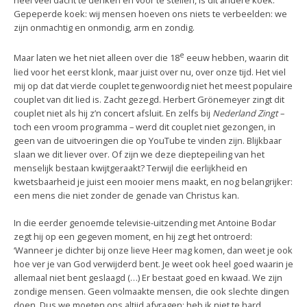
heel veel dacht te denken en voor te stellen, is dit andere koek.
Gepeperde koek: wij mensen hoeven ons niets te verbeelden: we
zijn onmachtig en onmondig, arm en zondig.
e
Maar laten we het niet alleen over die 18
eeuw hebben, waarin dit
lied voor het eerst klonk, maar juist over nu, over onze tijd. Het viel
mij op dat dat vierde couplet tegenwoordig niet het meest populaire
couplet van dit lied is. Zacht gezegd. Herbert Grönemeyer zingt dit
couplet niet als hij z’n concert afsluit. En zelfs bij
Nederland Zingt
–
toch een vroom programma – werd dit couplet niet gezongen, in
geen van de uitvoeringen die op YouTube te vinden zijn. Blijkbaar
slaan we dit liever over. Of zijn we deze dieptepeiling van het
menselijk bestaan kwijtgeraakt? Terwijl die eerlijkheid en
kwetsbaarheid je juist een mooier mens maakt, en nog belangrijker:
een mens die niet zonder de genade van Christus kan.
In die eerder genoemde televisie-uitzending met Antoine Bodar
zegt hij op een gegeven moment, en hij zegt het ontroerd:
‘Wanneer je dichter bij onze lieve Heer mag komen, dan weet je ook
hoe ver je van God verwijderd bent. Je weet ook heel goed waarin je
allemaal niet bent geslaagd (…) Er bestaat goed en kwaad. We zijn
zondige mensen. Geen volmaakte mensen, die ook slechte dingen
doen. Dus we moeten ons altijd afvragen: heb ik niet te hard