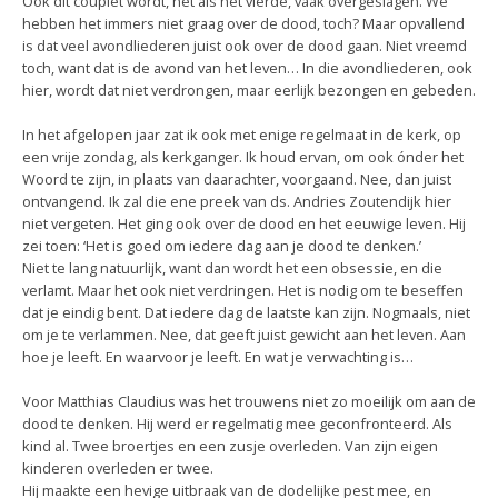
Ook dit couplet wordt, net als het vierde, vaak overgeslagen. We
hebben het immers niet graag over de dood, toch? Maar opvallend
is dat veel avondliederen juist ook over de dood gaan. Niet vreemd
toch, want dat is de avond van het leven… In die avondliederen, ook
hier, wordt dat niet verdrongen, maar eerlijk bezongen en gebeden.
In het afgelopen jaar zat ik ook met enige regelmaat in de kerk, op
een vrije zondag, als kerkganger. Ik houd ervan, om ook ónder het
Woord te zijn, in plaats van daarachter, voorgaand. Nee, dan juist
ontvangend. Ik zal die ene preek van ds. Andries Zoutendijk hier
niet vergeten. Het ging ook over de dood en het eeuwige leven. Hij
zei toen: ‘Het is goed om iedere dag aan je dood te denken.’
Niet te lang natuurlijk, want dan wordt het een obsessie, en die
verlamt. Maar het ook niet verdringen. Het is nodig om te beseffen
dat je eindig bent. Dat iedere dag de laatste kan zijn. Nogmaals, niet
om je te verlammen. Nee, dat geeft juist gewicht aan het leven. Aan
hoe je leeft. En waarvoor je leeft. En wat je verwachting is…
Voor Matthias Claudius was het trouwens niet zo moeilijk om aan de
dood te denken. Hij werd er regelmatig mee geconfronteerd. Als
kind al. Twee broertjes en een zusje overleden. Van zijn eigen
kinderen overleden er twee.
Hij maakte een hevige uitbraak van de dodelijke pest mee, en