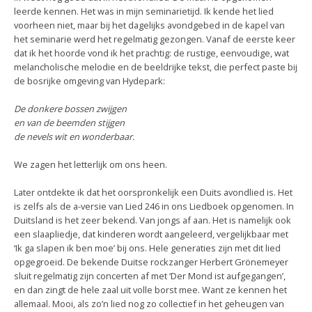
leerde kennen. Het was in mijn seminarietijd. Ik kende het lied
voorheen niet, maar bij het dagelijks avondgebed in de kapel van
het seminarie werd het regelmatig gezongen. Vanaf de eerste keer
dat ik het hoorde vond ik het prachtig: de rustige, eenvoudige, wat
melancholische melodie en de beeldrijke tekst, die perfect paste bij
de bosrijke omgeving van Hydepark:
De donkere bossen zwijgen
en van de beemden stijgen
de nevels wit en wonderbaar.
We zagen het letterlijk om ons heen.
Later ontdekte ik dat het oorspronkelijk een Duits avondlied is. Het
is zelfs als de a-versie van Lied 246 in ons Liedboek opgenomen. In
Duitsland is het zeer bekend. Van jongs af aan. Het is namelijk ook
een slaapliedje, dat kinderen wordt aangeleerd, vergelijkbaar met
‘Ik ga slapen ik ben moe’ bij ons. Hele generaties zijn met dit lied
opgegroeid. De bekende Duitse rockzanger Herbert Grönemeyer
sluit regelmatig zijn concerten af met ‘Der Mond ist aufgegangen’,
en dan zingt de hele zaal uit volle borst mee. Want ze kennen het
allemaal. Mooi, als zo’n lied nog zo collectief in het geheugen van