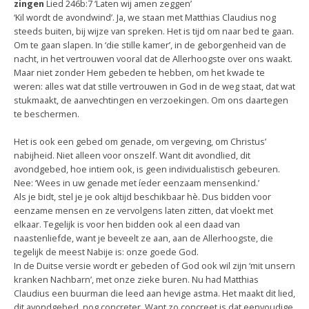
zingen
Lied 246b:7 ‘Laten wij amen zeggen’
‘Kil wordt de avondwind’. Ja, we staan met Matthias Claudius nog
steeds buiten, bij wijze van spreken. Het is tijd om naar bed te gaan.
Om te gaan slapen. In ‘die stille kamer’, in de geborgenheid van de
nacht, in het vertrouwen vooral dat de Allerhoogste over ons waakt.
Maar niet zonder Hem gebeden te hebben, om het kwade te
weren: alles wat dat stille vertrouwen in God in de weg staat, dat wat
stukmaakt, de aanvechtingen en verzoekingen. Om ons daartegen
te beschermen.
Het is ook een gebed om genade, om vergeving, om Christus’
nabijheid. Niet alleen voor onszelf. Want dit avondlied, dit
avondgebed, hoe intiem ook, is geen individualistisch gebeuren.
Nee: ‘Wees in uw genade met íeder eenzaam mensenkind.’
Als je bidt, stel je je ook altijd beschikbaar hè. Dus bidden voor
eenzame mensen en ze vervolgens laten zitten, dat vloekt met
elkaar. Tegelijk is voor hen bidden ook al een daad van
naastenliefde, want je beveelt ze aan, aan de Allerhoogste, die
tegelijk de meest Nabije is: onze goede God.
In de Duitse versie wordt er gebeden of God ook wil zijn ‘mit unsern
kranken Nachbarn’, met onze zieke buren. Nu had Matthias
Claudius een buurman die leed aan hevige astma. Het maakt dit lied,
dit avondgebed, nog concreter. Want zo concreet is dat eenvoudige