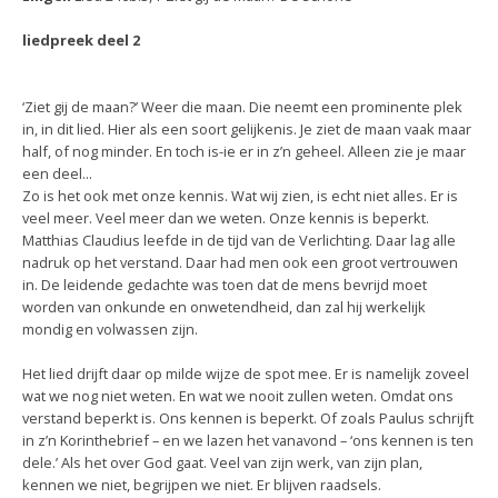
liedpreek deel 2
‘Ziet gij de maan?’ Weer die maan. Die neemt een prominente plek
in, in dit lied. Hier als een soort gelijkenis. Je ziet de maan vaak maar
half, of nog minder. En toch is-ie er in z’n geheel. Alleen zie je maar
een deel...
Zo is het ook met onze kennis. Wat wij zien, is echt niet alles. Er is
veel meer. Veel meer dan we weten. Onze kennis is beperkt.
Matthias Claudius leefde in de tijd van de Verlichting. Daar lag alle
nadruk op het verstand. Daar had men ook een groot vertrouwen
in. De leidende gedachte was toen dat de mens bevrijd moet
worden van onkunde en onwetendheid, dan zal hij werkelijk
mondig en volwassen zijn.
Het lied drijft daar op milde wijze de spot mee. Er is namelijk zoveel
wat we nog niet weten. En wat we nooit zullen weten. Omdat ons
verstand beperkt is. Ons kennen is beperkt. Of zoals Paulus schrijft
in z’n Korinthebrief – en we lazen het vanavond – ‘ons kennen is ten
dele.’ Als het over God gaat. Veel van zijn werk, van zijn plan,
kennen we niet, begrijpen we niet. Er blijven raadsels.