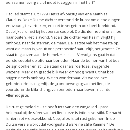
een samenleving zit, of moet ik zeggen: in het hart?
Het lied stamt al uit 1779. Het is afkomstig van ene Matthias
Claudius. Deze Duitse dichter verstond de kunst om diepe dingen
eenvoudig te vertolken, en niet te vergeten ook heel beeldend.
Dat blijkt al direct bij het eerste couplet. De dichter neemt ons mee
naar buiten. Het is avond. Net als de dichter van Psalm 8 kijkt hij
omhoog, naar de sterren, de maan. De laatste valt het meeste op,
want die maan is, vanuit ons perspectief natuurlijk, het grootst. Ze
staat te glanzen aan de hemel. Het is stil. Vervolgens gaat in dat
eerste couplet de blik naar beneden. Naar de bomen van het bos.
Ze zijn donker en stil. Ze staan daar als roerloze, zwijgende
wezens. Maar dan gaat de blik weer omhoog. Want uit het bos
stijgen nevels omhoog. Wit en wonderbaar. Als woordloze
gebeden. Het is eigenlijk de grondbeweging van het lied, de
voortdurende blikrichting, van beneden naar boven, naar de
Allerhoogste.
De rustige melodie – ze heeft iets van een wiegelied – past
helemaal bij de sfeer van het lied: deze is intiem, verstild. De nacht
is hier niet vreeswekkend. Nee, alles is tot rust gekomen. In de
Duitse versie wordt dat voorgesteld als ‘eine stille Kammer’. De